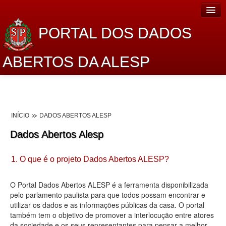
PORTAL DOS DADOS
ABERTOS DA ALESP
Home
Sobre o projeto
INÍCIO
DADOS ABERTOS ALESP
Dados Abertos Alesp
Dados Abertos Alesp
Lei de Acesso à Informação
1. O que é o projeto Dados Abertos ALESP?
Dados Governamentais Abertos
Planejamento
O Portal Dados Abertos ALESP é a ferramenta disponibilizada
pelo parlamento paulista para que todos possam encontrar e
Catálogo de dados
utilizar os dados e as informações públicas da casa. O portal
também tem o objetivo de promover a interlocução entre atores
Processo Legislativo
da sociedade e os seus representantes para pensar a melhor