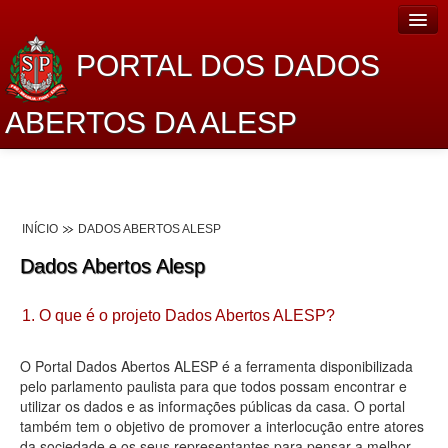
PORTAL DOS DADOS
ABERTOS DA ALESP
Home
Sobre o projeto
INÍCIO
DADOS ABERTOS ALESP
Dados Abertos Alesp
Dados Abertos Alesp
Lei de Acesso à Informação
1. O que é o projeto Dados Abertos ALESP?
Dados Governamentais Abertos
Planejamento
O Portal Dados Abertos ALESP é a ferramenta disponibilizada
pelo parlamento paulista para que todos possam encontrar e
Catálogo de dados
utilizar os dados e as informações públicas da casa. O portal
também tem o objetivo de promover a interlocução entre atores
Processo Legislativo
da sociedade e os seus representantes para pensar a melhor