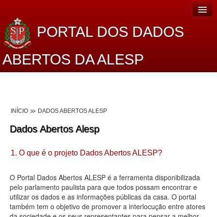
PORTAL DOS DADOS
ABERTOS DA ALESP
Home
Sobre o projeto
INÍCIO
DADOS ABERTOS ALESP
Dados Abertos Alesp
Dados Abertos Alesp
Lei de Acesso à Informação
1. O que é o projeto Dados Abertos ALESP?
Dados Governamentais Abertos
Planejamento
O Portal Dados Abertos ALESP é a ferramenta disponibilizada
pelo parlamento paulista para que todos possam encontrar e
Catálogo de dados
utilizar os dados e as informações públicas da casa. O portal
também tem o objetivo de promover a interlocução entre atores
Processo Legislativo
da sociedade e os seus representantes para pensar a melhor