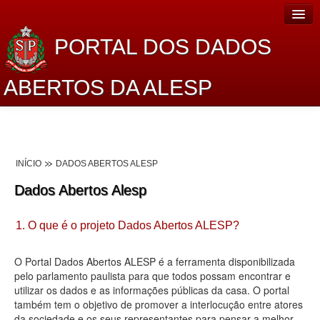
PORTAL DOS DADOS
ABERTOS DA ALESP
Home
Sobre o projeto
INÍCIO
DADOS ABERTOS ALESP
Dados Abertos Alesp
Dados Abertos Alesp
Lei de Acesso à Informação
1. O que é o projeto Dados Abertos ALESP?
Dados Governamentais Abertos
Planejamento
O Portal Dados Abertos ALESP é a ferramenta disponibilizada
pelo parlamento paulista para que todos possam encontrar e
Catálogo de dados
utilizar os dados e as informações públicas da casa. O portal
também tem o objetivo de promover a interlocução entre atores
Processo Legislativo
da sociedade e os seus representantes para pensar a melhor