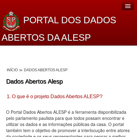
PORTAL DOS DADOS
ABERTOS DA ALESP
Home
Sobre o projeto
INÍCIO
DADOS ABERTOS ALESP
Dados Abertos Alesp
Dados Abertos Alesp
Lei de Acesso à Informação
1. O que é o projeto Dados Abertos ALESP?
Dados Governamentais Abertos
Planejamento
O Portal Dados Abertos ALESP é a ferramenta disponibilizada
pelo parlamento paulista para que todos possam encontrar e
Catálogo de dados
utilizar os dados e as informações públicas da casa. O portal
também tem o objetivo de promover a interlocução entre atores
Processo Legislativo
da sociedade e os seus representantes para pensar a melhor