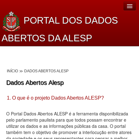
PORTAL DOS DADOS
ABERTOS DA ALESP
Home
Sobre o projeto
INÍCIO
DADOS ABERTOS ALESP
Dados Abertos Alesp
Dados Abertos Alesp
Lei de Acesso à Informação
1. O que é o projeto Dados Abertos ALESP?
Dados Governamentais Abertos
Planejamento
O Portal Dados Abertos ALESP é a ferramenta disponibilizada
pelo parlamento paulista para que todos possam encontrar e
Catálogo de dados
utilizar os dados e as informações públicas da casa. O portal
também tem o objetivo de promover a interlocução entre atores
Processo Legislativo
da sociedade e os seus representantes para pensar a melhor