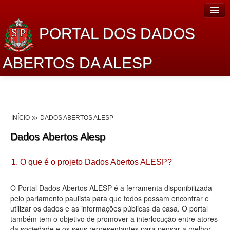
PORTAL DOS DADOS
ABERTOS DA ALESP
Home
Sobre o projeto
INÍCIO
DADOS ABERTOS ALESP
Dados Abertos Alesp
Dados Abertos Alesp
Lei de Acesso à Informação
1. O que é o projeto Dados Abertos ALESP?
Dados Governamentais Abertos
Planejamento
O Portal Dados Abertos ALESP é a ferramenta disponibilizada
pelo parlamento paulista para que todos possam encontrar e
Catálogo de dados
utilizar os dados e as informações públicas da casa. O portal
também tem o objetivo de promover a interlocução entre atores
Processo Legislativo
da sociedade e os seus representantes para pensar a melhor