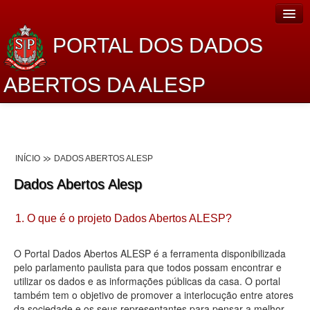
PORTAL DOS DADOS
ABERTOS DA ALESP
Home
Sobre o projeto
INÍCIO
DADOS ABERTOS ALESP
Dados Abertos Alesp
Dados Abertos Alesp
Lei de Acesso à Informação
1. O que é o projeto Dados Abertos ALESP?
Dados Governamentais Abertos
Planejamento
O Portal Dados Abertos ALESP é a ferramenta disponibilizada
pelo parlamento paulista para que todos possam encontrar e
Catálogo de dados
utilizar os dados e as informações públicas da casa. O portal
também tem o objetivo de promover a interlocução entre atores
Processo Legislativo
da sociedade e os seus representantes para pensar a melhor