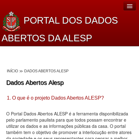
PORTAL DOS DADOS
ABERTOS DA ALESP
Home
Sobre o projeto
INÍCIO
DADOS ABERTOS ALESP
Dados Abertos Alesp
Dados Abertos Alesp
Lei de Acesso à Informação
1. O que é o projeto Dados Abertos ALESP?
Dados Governamentais Abertos
Planejamento
O Portal Dados Abertos ALESP é a ferramenta disponibilizada
pelo parlamento paulista para que todos possam encontrar e
Catálogo de dados
utilizar os dados e as informações públicas da casa. O portal
também tem o objetivo de promover a interlocução entre atores
Processo Legislativo
da sociedade e os seus representantes para pensar a melhor