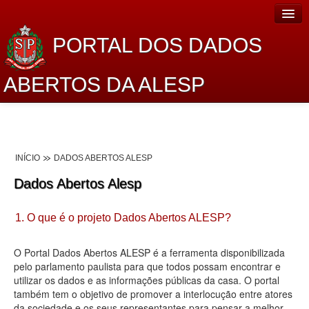
PORTAL DOS DADOS
ABERTOS DA ALESP
Home
Sobre o projeto
INÍCIO
DADOS ABERTOS ALESP
Dados Abertos Alesp
Dados Abertos Alesp
Lei de Acesso à Informação
1. O que é o projeto Dados Abertos ALESP?
Dados Governamentais Abertos
Planejamento
O Portal Dados Abertos ALESP é a ferramenta disponibilizada
pelo parlamento paulista para que todos possam encontrar e
Catálogo de dados
utilizar os dados e as informações públicas da casa. O portal
também tem o objetivo de promover a interlocução entre atores
Processo Legislativo
da sociedade e os seus representantes para pensar a melhor