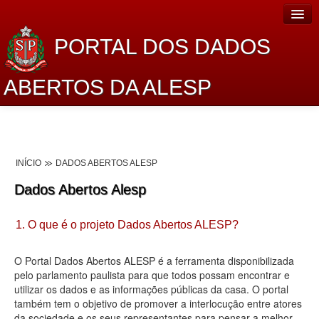
PORTAL DOS DADOS
ABERTOS DA ALESP
Home
Sobre o projeto
INÍCIO
DADOS ABERTOS ALESP
Dados Abertos Alesp
Dados Abertos Alesp
Lei de Acesso à Informação
1. O que é o projeto Dados Abertos ALESP?
Dados Governamentais Abertos
Planejamento
O Portal Dados Abertos ALESP é a ferramenta disponibilizada
pelo parlamento paulista para que todos possam encontrar e
Catálogo de dados
utilizar os dados e as informações públicas da casa. O portal
também tem o objetivo de promover a interlocução entre atores
Processo Legislativo
da sociedade e os seus representantes para pensar a melhor