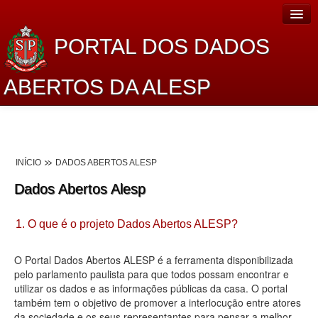
PORTAL DOS DADOS
ABERTOS DA ALESP
Home
Sobre o projeto
INÍCIO
DADOS ABERTOS ALESP
Dados Abertos Alesp
Dados Abertos Alesp
Lei de Acesso à Informação
1. O que é o projeto Dados Abertos ALESP?
Dados Governamentais Abertos
Planejamento
O Portal Dados Abertos ALESP é a ferramenta disponibilizada
pelo parlamento paulista para que todos possam encontrar e
Catálogo de dados
utilizar os dados e as informações públicas da casa. O portal
também tem o objetivo de promover a interlocução entre atores
Processo Legislativo
da sociedade e os seus representantes para pensar a melhor