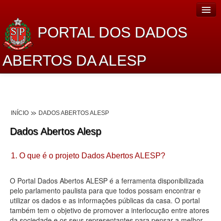
PORTAL DOS DADOS
ABERTOS DA ALESP
Home
Sobre o projeto
INÍCIO
DADOS ABERTOS ALESP
Dados Abertos Alesp
Dados Abertos Alesp
Lei de Acesso à Informação
1. O que é o projeto Dados Abertos ALESP?
Dados Governamentais Abertos
Planejamento
O Portal Dados Abertos ALESP é a ferramenta disponibilizada
pelo parlamento paulista para que todos possam encontrar e
Catálogo de dados
utilizar os dados e as informações públicas da casa. O portal
também tem o objetivo de promover a interlocução entre atores
Processo Legislativo
da sociedade e os seus representantes para pensar a melhor