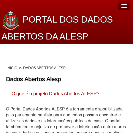
PORTAL DOS DADOS
ABERTOS DA ALESP
Home
Sobre o projeto
INÍCIO
DADOS ABERTOS ALESP
Dados Abertos Alesp
Dados Abertos Alesp
Lei de Acesso à Informação
1. O que é o projeto Dados Abertos ALESP?
Dados Governamentais Abertos
Planejamento
O Portal Dados Abertos ALESP é a ferramenta disponibilizada
pelo parlamento paulista para que todos possam encontrar e
Catálogo de dados
utilizar os dados e as informações públicas da casa. O portal
também tem o objetivo de promover a interlocução entre atores
Processo Legislativo
da sociedade e os seus representantes para pensar a melhor