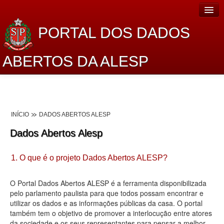
PORTAL DOS DADOS
ABERTOS DA ALESP
Home
Sobre o projeto
INÍCIO
DADOS ABERTOS ALESP
Dados Abertos Alesp
Dados Abertos Alesp
Lei de Acesso à Informação
1. O que é o projeto Dados Abertos ALESP?
Dados Governamentais Abertos
Planejamento
O Portal Dados Abertos ALESP é a ferramenta disponibilizada
pelo parlamento paulista para que todos possam encontrar e
Catálogo de dados
utilizar os dados e as informações públicas da casa. O portal
também tem o objetivo de promover a interlocução entre atores
Processo Legislativo
da sociedade e os seus representantes para pensar a melhor