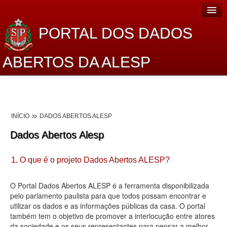
PORTAL DOS DADOS
ABERTOS DA ALESP
Home
Sobre o projeto
INÍCIO
DADOS ABERTOS ALESP
Dados Abertos Alesp
Dados Abertos Alesp
Lei de Acesso à Informação
1. O que é o projeto Dados Abertos ALESP?
Dados Governamentais Abertos
Planejamento
O Portal Dados Abertos ALESP é a ferramenta disponibilizada
pelo parlamento paulista para que todos possam encontrar e
Catálogo de dados
utilizar os dados e as informações públicas da casa. O portal
também tem o objetivo de promover a interlocução entre atores
Processo Legislativo
da sociedade e os seus representantes para pensar a melhor