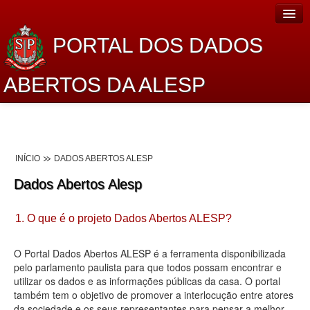
PORTAL DOS DADOS
ABERTOS DA ALESP
Home
Sobre o projeto
INÍCIO
DADOS ABERTOS ALESP
Dados Abertos Alesp
Dados Abertos Alesp
Lei de Acesso à Informação
1. O que é o projeto Dados Abertos ALESP?
Dados Governamentais Abertos
Planejamento
O Portal Dados Abertos ALESP é a ferramenta disponibilizada
pelo parlamento paulista para que todos possam encontrar e
Catálogo de dados
utilizar os dados e as informações públicas da casa. O portal
também tem o objetivo de promover a interlocução entre atores
Processo Legislativo
da sociedade e os seus representantes para pensar a melhor