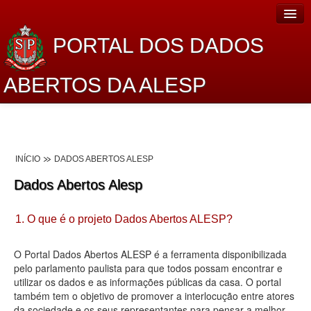
PORTAL DOS DADOS
ABERTOS DA ALESP
Home
Sobre o projeto
INÍCIO
DADOS ABERTOS ALESP
Dados Abertos Alesp
Dados Abertos Alesp
Lei de Acesso à Informação
1. O que é o projeto Dados Abertos ALESP?
Dados Governamentais Abertos
Planejamento
O Portal Dados Abertos ALESP é a ferramenta disponibilizada
pelo parlamento paulista para que todos possam encontrar e
Catálogo de dados
utilizar os dados e as informações públicas da casa. O portal
também tem o objetivo de promover a interlocução entre atores
Processo Legislativo
da sociedade e os seus representantes para pensar a melhor