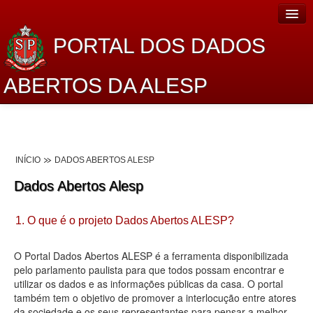
PORTAL DOS DADOS
ABERTOS DA ALESP
Home
Sobre o projeto
INÍCIO
DADOS ABERTOS ALESP
Dados Abertos Alesp
Dados Abertos Alesp
Lei de Acesso à Informação
1. O que é o projeto Dados Abertos ALESP?
Dados Governamentais Abertos
Planejamento
O Portal Dados Abertos ALESP é a ferramenta disponibilizada
pelo parlamento paulista para que todos possam encontrar e
Catálogo de dados
utilizar os dados e as informações públicas da casa. O portal
também tem o objetivo de promover a interlocução entre atores
Processo Legislativo
da sociedade e os seus representantes para pensar a melhor