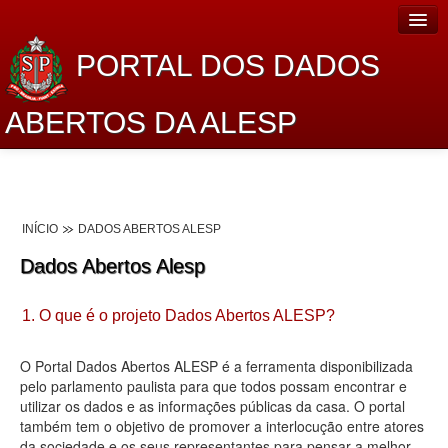
PORTAL DOS DADOS
ABERTOS DA ALESP
Home
Sobre o projeto
INÍCIO
DADOS ABERTOS ALESP
Dados Abertos Alesp
Dados Abertos Alesp
Lei de Acesso à Informação
1. O que é o projeto Dados Abertos ALESP?
Dados Governamentais Abertos
Planejamento
O Portal Dados Abertos ALESP é a ferramenta disponibilizada
pelo parlamento paulista para que todos possam encontrar e
Catálogo de dados
utilizar os dados e as informações públicas da casa. O portal
também tem o objetivo de promover a interlocução entre atores
Processo Legislativo
da sociedade e os seus representantes para pensar a melhor