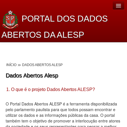
PORTAL DOS DADOS
ABERTOS DA ALESP
Home
Sobre o projeto
INÍCIO
DADOS ABERTOS ALESP
Dados Abertos Alesp
Dados Abertos Alesp
Lei de Acesso à Informação
1. O que é o projeto Dados Abertos ALESP?
Dados Governamentais Abertos
Planejamento
O Portal Dados Abertos ALESP é a ferramenta disponibilizada
pelo parlamento paulista para que todos possam encontrar e
Catálogo de dados
utilizar os dados e as informações públicas da casa. O portal
também tem o objetivo de promover a interlocução entre atores
Processo Legislativo
da sociedade e os seus representantes para pensar a melhor