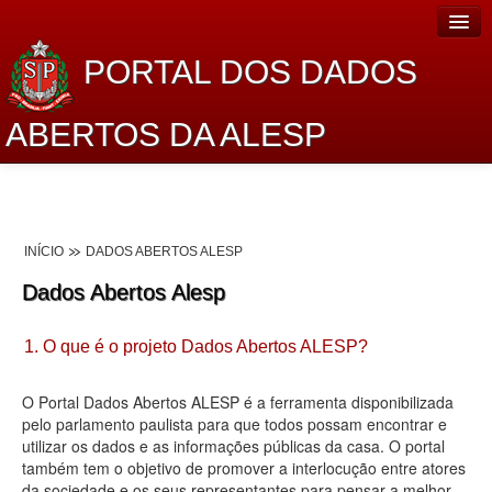
PORTAL DOS DADOS
ABERTOS DA ALESP
Home
Sobre o projeto
INÍCIO
DADOS ABERTOS ALESP
Dados Abertos Alesp
Dados Abertos Alesp
Lei de Acesso à Informação
1. O que é o projeto Dados Abertos ALESP?
Dados Governamentais Abertos
Planejamento
O Portal Dados Abertos ALESP é a ferramenta disponibilizada
pelo parlamento paulista para que todos possam encontrar e
Catálogo de dados
utilizar os dados e as informações públicas da casa. O portal
também tem o objetivo de promover a interlocução entre atores
Processo Legislativo
da sociedade e os seus representantes para pensar a melhor