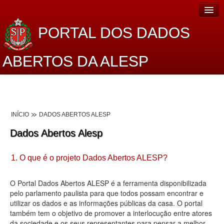
PORTAL DOS DADOS
ABERTOS DA ALESP
Home
Sobre o projeto
INÍCIO
DADOS ABERTOS ALESP
Dados Abertos Alesp
Dados Abertos Alesp
Lei de Acesso à Informação
1. O que é o projeto Dados Abertos ALESP?
Dados Governamentais Abertos
Planejamento
O Portal Dados Abertos ALESP é a ferramenta disponibilizada
pelo parlamento paulista para que todos possam encontrar e
Catálogo de dados
utilizar os dados e as informações públicas da casa. O portal
também tem o objetivo de promover a interlocução entre atores
Processo Legislativo
da sociedade e os seus representantes para pensar a melhor