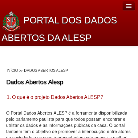
PORTAL DOS DADOS
ABERTOS DA ALESP
Home
Sobre o projeto
INÍCIO
DADOS ABERTOS ALESP
Dados Abertos Alesp
Dados Abertos Alesp
Lei de Acesso à Informação
1. O que é o projeto Dados Abertos ALESP?
Dados Governamentais Abertos
Planejamento
O Portal Dados Abertos ALESP é a ferramenta disponibilizada
pelo parlamento paulista para que todos possam encontrar e
Catálogo de dados
utilizar os dados e as informações públicas da casa. O portal
também tem o objetivo de promover a interlocução entre atores
Processo Legislativo
da sociedade e os seus representantes para pensar a melhor