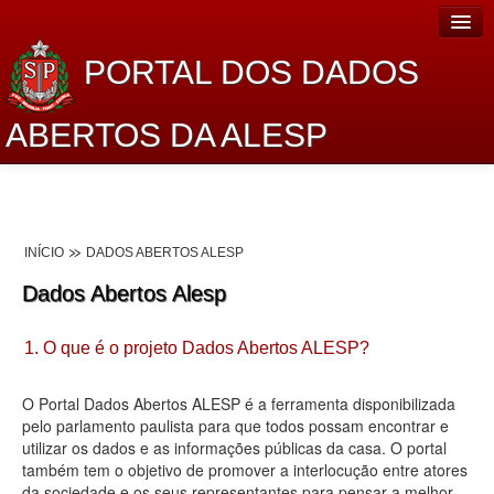
PORTAL DOS DADOS
ABERTOS DA ALESP
Home
Sobre o projeto
INÍCIO
DADOS ABERTOS ALESP
Dados Abertos Alesp
Dados Abertos Alesp
Lei de Acesso à Informação
1. O que é o projeto Dados Abertos ALESP?
Dados Governamentais Abertos
Planejamento
O Portal Dados Abertos ALESP é a ferramenta disponibilizada
pelo parlamento paulista para que todos possam encontrar e
Catálogo de dados
utilizar os dados e as informações públicas da casa. O portal
também tem o objetivo de promover a interlocução entre atores
Processo Legislativo
da sociedade e os seus representantes para pensar a melhor