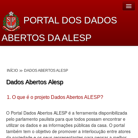
PORTAL DOS DADOS
ABERTOS DA ALESP
Home
Sobre o projeto
INÍCIO
DADOS ABERTOS ALESP
Dados Abertos Alesp
Dados Abertos Alesp
Lei de Acesso à Informação
1. O que é o projeto Dados Abertos ALESP?
Dados Governamentais Abertos
Planejamento
O Portal Dados Abertos ALESP é a ferramenta disponibilizada
pelo parlamento paulista para que todos possam encontrar e
Catálogo de dados
utilizar os dados e as informações públicas da casa. O portal
também tem o objetivo de promover a interlocução entre atores
Processo Legislativo
da sociedade e os seus representantes para pensar a melhor