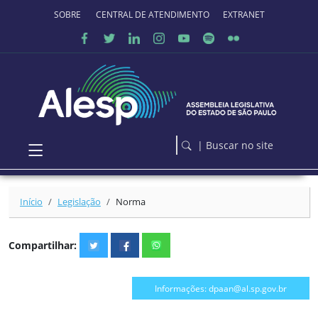
Ir para o conteúdo principal
SOBRE O PORTAL
CENTRAL DE ATENDIMENTO
EXTRANET
| Buscar no site
Início
Legislação
Norma
Compartilhar:
Informações: dpaan@al.sp.gov.br