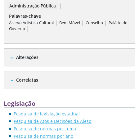
|
Administração Pública
Palavras-chave
|
|
|
Acervo Artístico-Cultural
Bem Móvel
Conselho
Palácio do
|
Governo
Alterações
expand_more
Correlatas
expand_more
Legislação
Pesquisa de legislação estadual
Pesquisa de Atos e Decisões da Alesp
Pesquisa de normas por tema
Pesquisa de normas por ano