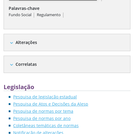
Palavras-chave
|
|
Fundo Social
Regulamento
Alterações
expand_more
Correlatas
expand_more
Legislação
Pesquisa de legislação estadual
Pesquisa de Atos e Decisões da Alesp
Pesquisa de normas por tema
Pesquisa de normas por ano
Coletâneas temáticas de normas
Notificação de alterações