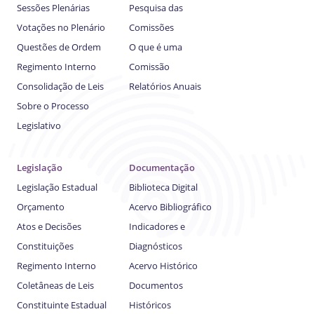
Sessões Plenárias
Pesquisa das
Votações no Plenário
Comissões
Questões de Ordem
O que é uma
Regimento Interno
Comissão
Consolidação de Leis
Relatórios Anuais
Sobre o Processo
Legislativo
Legislação
Documentação
Legislação Estadual
Biblioteca Digital
Orçamento
Acervo Bibliográfico
Atos e Decisões
Indicadores e
Constituições
Diagnósticos
Regimento Interno
Acervo Histórico
Coletâneas de Leis
Documentos
Constituinte Estadual
Históricos