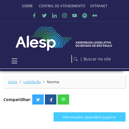
Ir para o conteúdo principal
SOBRE O PORTAL
CENTRAL DE ATENDIMENTO
EXTRANET
| Buscar no site
Início
Legislação
Norma
Compartilhar:
Informações: dpaan@al.sp.gov.br