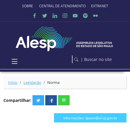
Ir para o conteúdo principal
SOBRE O PORTAL
CENTRAL DE ATENDIMENTO
EXTRANET
| Buscar no site
Início
Legislação
Norma
Compartilhar:
Informações: dpaan@al.sp.gov.br