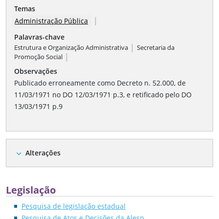
Temas
|
Administração Pública
Palavras-chave
|
Estrutura e Organização Administrativa
Secretaria da
|
Promoção Social
Observações
Publicado erroneamente como Decreto n. 52.000, de
11/03/1971 no DO 12/03/1971 p.3, e retificado pelo DO
13/03/1971 p.9
Alterações
expand_more
Legislação
Pesquisa de legislação estadual
Pesquisa de Atos e Decisões da Alesp