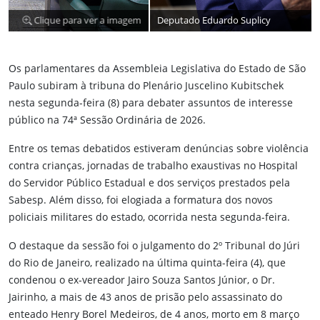
Deputado Eduardo Suplicy
Clique para ver a imagem
Os parlamentares da Assembleia Legislativa do Estado de São
Paulo subiram à tribuna do Plenário Juscelino Kubitschek
nesta segunda-feira (8) para debater assuntos de interesse
público na 74ª Sessão Ordinária de 2026.
Entre os temas debatidos estiveram denúncias sobre violência
contra crianças, jornadas de trabalho exaustivas no Hospital
do Servidor Público Estadual e dos serviços prestados pela
Sabesp. Além disso, foi elogiada a formatura dos novos
policiais militares do estado, ocorrida nesta segunda-feira.
O destaque da sessão foi o julgamento do 2º Tribunal do Júri
do Rio de Janeiro, realizado na última quinta-feira (4), que
condenou o ex-vereador Jairo Souza Santos Júnior, o Dr.
Jairinho, a mais de 43 anos de prisão pelo assassinato do
enteado Henry Borel Medeiros, de 4 anos, morto em 8 março