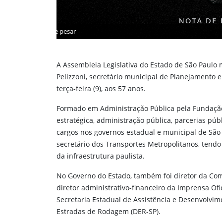
ara ver a imagem
Foto: Divulgação/Prefeitura de São Paulo
A Assembleia Legislativa do Estado de São Paulo
Pelizzoni, secretário municipal de Planejamento e
terça-feira (9), aos 57 anos.
Formado em Administração Pública pela Fundação 
estratégica, administração pública, parcerias púb
cargos nos governos estadual e municipal de São P
secretário dos Transportes Metropolitanos, tend
da infraestrutura paulista.
No Governo do Estado, também foi diretor da Co
diretor administrativo-financeiro da Imprensa Ofi
Secretaria Estadual de Assistência e Desenvolvi
Estradas de Rodagem (DER-SP).