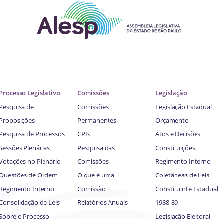
Processo Legislativo
Comissões
Legislação
Pesquisa de
Comissões
Legislação Estadual
Proposições
Permanentes
Orçamento
Pesquisa de Processos
CPIs
Atos e Decisões
Sessões Plenárias
Pesquisa das
Constituições
Votações no Plenário
Comissões
Regimento Interno
Questões de Ordem
O que é uma
Coletâneas de Leis
Regimento Interno
Comissão
Constituinte Estadual
Consolidação de Leis
Relatórios Anuais
1988-89
Sobre o Processo
Legislação Eleitoral