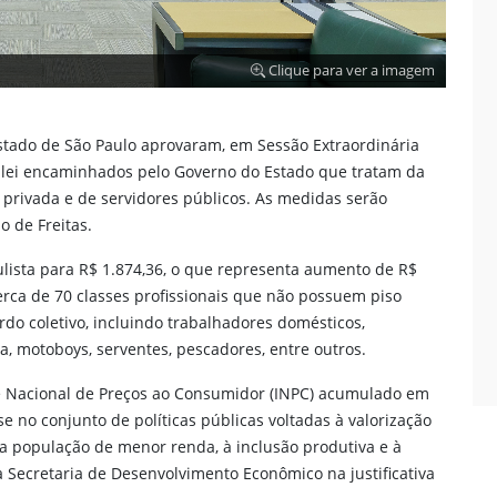
Clique para ver a imagem
stado de São Paulo aprovaram, em Sessão Extraordinária
 de lei encaminhados pelo Governo do Estado que tratam da
va privada e de servidores públicos. As medidas serão
 de Freitas.
ulista para R$ 1.874,36, o que representa aumento de R$
erca de 70 classes profissionais que não possuem piso
ordo coletivo, incluindo trabalhadores domésticos,
a, motoboys, serventes, pescadores, entre outros.
ce Nacional de Preços ao Consumidor (INPC) acumulado em
se no conjunto de políticas públicas voltadas à valorização
a população de menor renda, à inclusão produtiva e à
 Secretaria de Desenvolvimento Econômico na justificativa