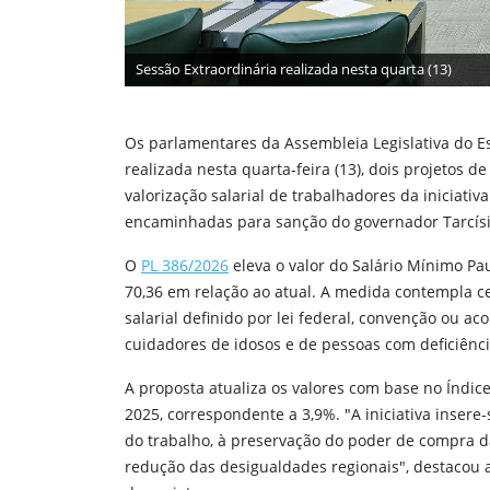
Sessão Extraordinária realizada nesta quarta (13)
Os parlamentares da Assembleia Legislativa do E
realizada nesta quarta-feira (13), dois projetos
valorização salarial de trabalhadores da iniciati
encaminhadas para sanção do governador Tarcísio
O
PL 386/2026
eleva o valor do Salário Mínimo Pa
70,36 em relação ao atual. A medida contempla c
salarial definido por lei federal, convenção ou ac
cuidadores de idosos e de pessoas com deficiênci
A proposta atualiza os valores com base no Índi
2025, correspondente a 3,9%. "A iniciativa insere-
do trabalho, à preservação do poder de compra d
redução das desigualdades regionais", destacou a