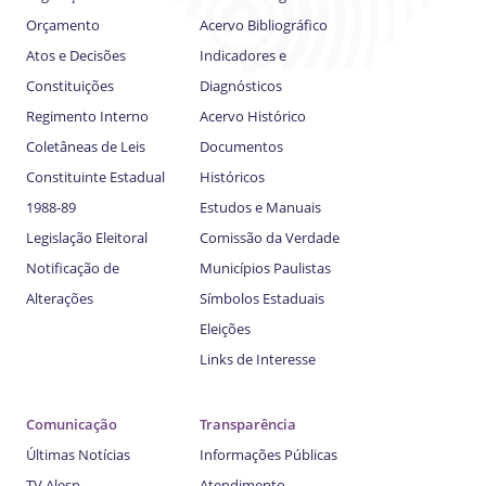
Orçamento
Acervo Bibliográfico
Atos e Decisões
Indicadores e
Constituições
Diagnósticos
Regimento Interno
Acervo Histórico
Coletâneas de Leis
Documentos
Constituinte Estadual
Históricos
1988-89
Estudos e Manuais
Legislação Eleitoral
Comissão da Verdade
Notificação de
Municípios Paulistas
Alterações
Símbolos Estaduais
Eleições
Links de Interesse
Comunicação
Transparência
Últimas Notícias
Informações Públicas
TV Alesp
Atendimento