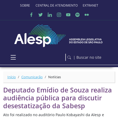
Ir para o conteúdo principal
SOBRE O PORTAL
CENTRAL DE ATENDIMENTO
EXTRANET
| Buscar no site
Início
Comunicação
Notícias
Deputado Emídio de Souza realiza
audiência pública para discutir
desestatização da Sabesp
Ato foi realizado no auditório Paulo Kobayashi da Alesp e