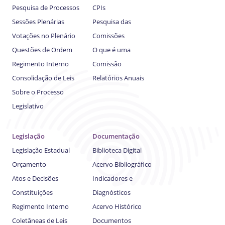
Pesquisa de Processos
CPIs
Sessões Plenárias
Pesquisa das
Votações no Plenário
Comissões
Questões de Ordem
O que é uma
Regimento Interno
Comissão
Consolidação de Leis
Relatórios Anuais
Sobre o Processo
Legislativo
Legislação
Documentação
Legislação Estadual
Biblioteca Digital
Orçamento
Acervo Bibliográfico
Atos e Decisões
Indicadores e
Constituições
Diagnósticos
Regimento Interno
Acervo Histórico
Coletâneas de Leis
Documentos