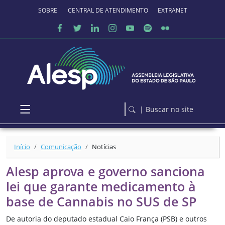
Ir para o conteúdo principal
SOBRE O PORTAL
CENTRAL DE ATENDIMENTO
EXTRANET
| Buscar no site
Início
Comunicação
Notícias
Alesp aprova e governo sanciona
lei que garante medicamento à
base de Cannabis no SUS de SP
De autoria do deputado estadual Caio França (PSB) e outros