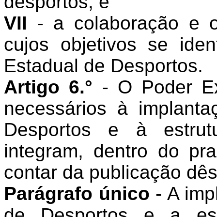
desportos; e
VII
- a colaboração e o 
cujos objetivos se id
Estadual de Desportos.
Artigo 6.°
- O Poder Ex
necessários à implant
Desportos e à estru
integram, dentro do pr
contar da publicação dêst
Parágrafo único
- A im
de Desportos e a est