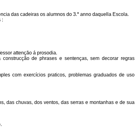
ncia das cadeiras os alumnos do 3.
°
anno daquella Escola.
 :
ssor attenção á pro­sodia.
construcção de phrases e sen­tenças, sem decorar regras
imples com exercícios praticos, problemas graduados de uso
, das chuvas, dos ventos, das serras e montanhas e de sua
.