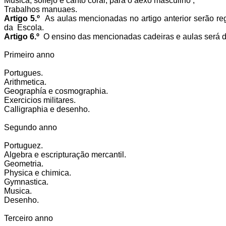
Musica, solfejo e canto coral, para o aexo masculino ;
Trabalhos manuaes.
Artigo 5.º
As aulas mencionadas no artigo anterior serão reg
da Escola.
Artigo 6.º
O ensino das mencionadas cadeiras e aulas será di
Primeiro anno
Portugues.
Arithmetica.
Geographía e cosmographia.
Exercicios militares.
Calligraphia e desenho.
Segundo anno
Portuguez.
Algebra e escripturação mercantil.
Geometria.
Physica e chimica.
Gymnastica.
Musica.
Desenho.
Terceiro anno