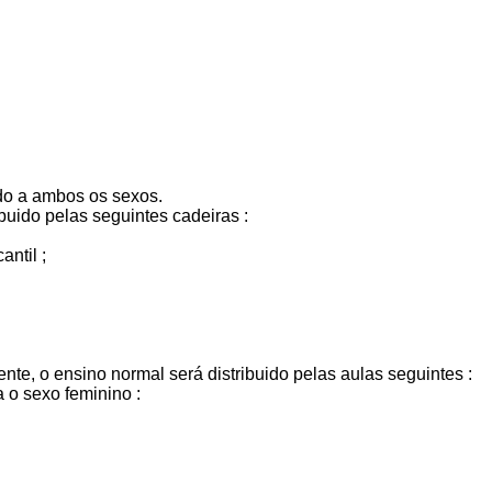
do a am­bos os sexos.
buido pelas seguintes cadeiras :
ntil ;
e, o en­sino normal será distribuido pelas aulas seguintes :
 o sexo feminino :