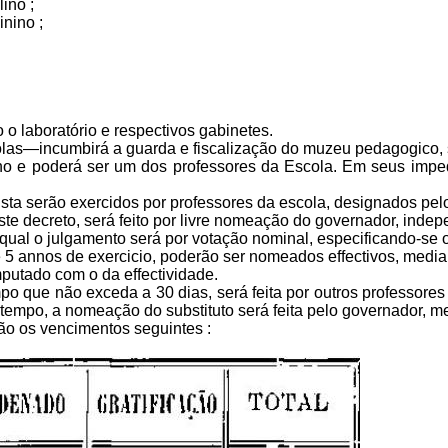
ino ;
nino ;
o labo­ratório e respectivos gabinetes.
s—in­cumbirá a guarda e fiscalização do muzeu pedagogico, se
 e poderá ser um dos professores da Escola. Em seus impedime
vista serão exercidos por professores da escola, designados pel
te decreto, será feito por livre nomeação do governador, indep
al o julgamento será por votação nominal, especificando-se os
e 5 annos de exercicio, poderão ser nomeados effectivos, media
putado com o da effectividade.
po que não exceda a 30 dias, será feita por outros professores 
 tempo, a nomeação do substituto será feita pelo governador, me
ão os vencimentos seguintes :