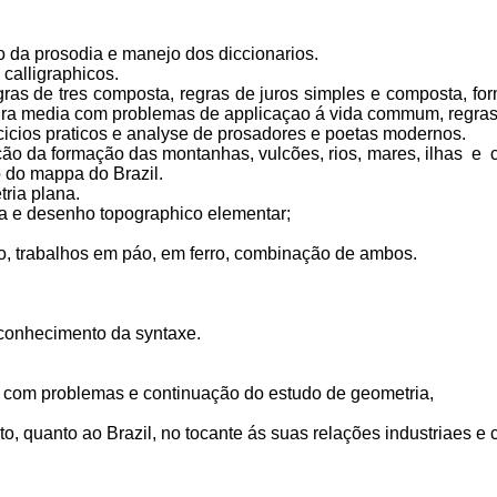
 da prosodia e manejo dos diccionarios.
 calligraphicos.
ras de tres composta, regras de juros simples e composta, for
istura media com problemas de applicaçao á vida commum, regr
icios pra­ticos e analyse de prosadores e poetas modernos.
ão da for­mação das montanhas, vulcões, rios, mares, ilhas e
 do mappa do Brazil.
ria plana.
a e dese­nho topographico elementar;
, traba­lhos em páo, em ferro, combinação de ambos.
 conheci­mento da syntaxe.
 com problemas e continuação do estudo de geometria,
o, quanto ao Brazil, no tocante ás suas relações industriaes 