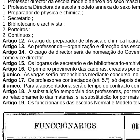
1 Professor director da escola modelo annexa do sexo mascul
1 Professora Directora da escola modelo annexa do sexo femi
1 Preparador de physica e chimica ;
1 Secretario ;
1 Bibliotecario e archivista ;
2 Porteiros ;
2 Contínuos ;
Artigo 12.
A cargo do preparador de physica e chimica ficarão 
Artigo 13.
Ao professor da—organização e direcção das escola
Artigo 14.
O cargo de director será de nomeação do Governo
como vice director.
Artigo 15.
Os logares de secretario e de bibliothecario-archi
Artigo 16.
O primeiro provimento das cadeiras, creadas por es
§ unico.
As vagas serão preenchidas mediante concurso, no qu
Artigo 17.
Os professores contractados (art. 5.
°
), só depois d
§ unico.
Para a aposentadoria será o tempo do contracto com
Artigo 18.
A substituição temporária dos professores, por tem
ao relacionamento das materias, si a substituição for por mais
Artigo 19.
Os funccionarios das escolas Normal e Modelo ter