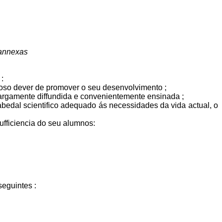
 annexas
:
roso dever de promover o seu desenvolvimento ;
 largamente diffundida e convenientemente ensinada ;
edal scientifico adequado ás necessidades da vida actual, o
ufficiencia do seu alumnos:
seguintes :