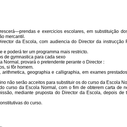
escerá—prendas e exercicios escolares, em substituição dos
ão mercantil.
rector da Escola, com audiencia do Director da instrucção
 e po­derá ter um programma mais restricto.
s de gym­nastica para cada sexo
 Nor­mal, provará o pretendente perante o Director :
os, si fôr homem.
, arithmetica, geographia e calligraphia, em exames prestado
no não serão acceitos para substituir os do curso da Escola No
o curso da Escola Normal, com o fim de obterem carta de nor
ssão, mediante pruposta do Director da Escola, depois de t
stituti­vas do curso.