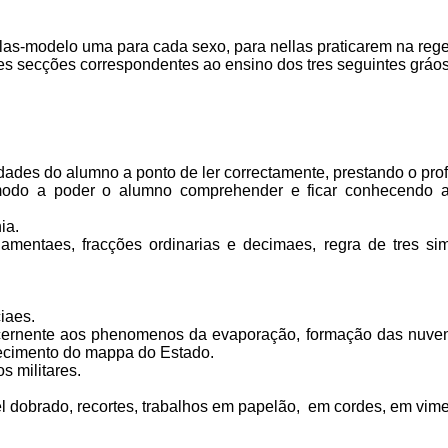
s-modelo uma para cada sexo, para nellas praticarem na rege
s secções correspondentes ao ensino dos tres seguintes gráos
dades do alumno a ponto de ler correctamente, prestando o profe
modo a poder o alumno comprehender e ficar conhecendo a 
ia.
ndamentaes, fracções ordinarias e decimaes, regra de tres s
iaes.
ncernente aos phenomenos da evaporação, formação das nuvens
hecimento do mappa do Estado.
 militares.
l dobrado, recortes, trabalhos em papelão, em cordes, em vime