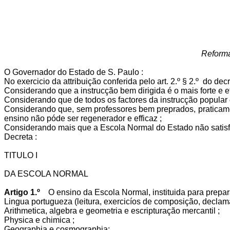
Reforma
O Governador do Estado de S. Paulo :
No exercicio da attribuição conferida pelo art. 2.º § 2.º do 
Considerando que a instrucção bem dirigida é o mais forte e 
Considerando que de todos os factores da instrucção popular 
Considerando que, sem professores bem preprados, praticame
ensino não póde ser regenerador e efficaz ;
Considerando mais que a Escola Normal do Estado não satisfaz 
Decreta :
TITULO I
DA ESCOLA NORMAL
Artigo 1.º
O ensino da Escola Normal, instituida para prepar
Lingua portugueza (leitura, exercicíos de composição, declam
Arithmetica, algebra e geometria e escripturação mercantil ;
Physica e chimica ;
Geographia e cosmographia;