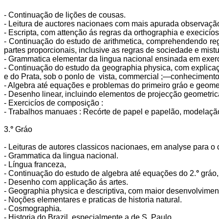
- Continuação de lições de cousas.
- Leitura de auctores nacionaes com mais apurada observação
- Escripta, com attenção ás regras da orthographia e execicíos
- Continuação do estudo de arithmetica, comprehendendo reg
partes proporcionais, inclusive as regras de sociedade e m
- Grammatica elementar da lingua nacional ensinada em exerc
- Continuação do estudo da geographia physica, com explicaç
e do Prata, sob o ponlo de vista, commercial ;—conhecimento
- Algebra até equações e problemas do primeiro gráo e geomet
- Desenho linear, incluindo elementos de projecção geometric
- Exercicíos de composição :
- Trabalhos manuaes : Recórte de papel e papelão, modelação
3.
°
Gráo
- Leituras de autores classicos nacionaes, em analyse para o
- Grammatica da lingua nacional.
- Língua franceza,
- Continuação do estudo de algebra até equações do 2.
°
gráo,
- Desenho com applicação ás artes.
- Geographia physica e descriptiva, com maior desenvolviment
- Noções elementares e praticas de historia natural.
- Cosmographia.
- Historia do Brazil, especialmente a de S. Paulo.