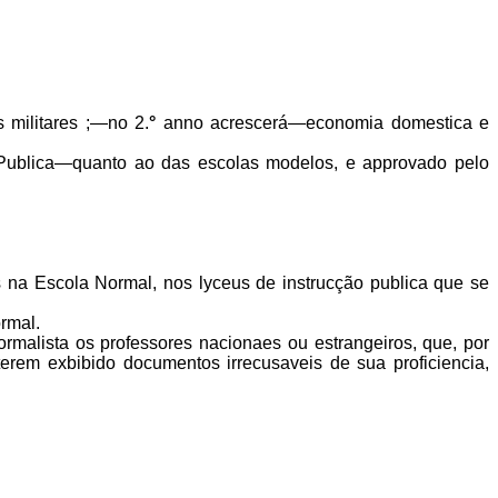
 militares ;—no 2.
°
anno acrescerá—economia domestica e
 Publica—quanto ao das escolas modelos, e approvado pelo
s na Escola Normal, nos lyceus de instrucção publica que se
rmal.
malista os professores nacionaes ou estrangeiros, que, por
erem exbibido documentos irrecusaveis de sua proficiencia,