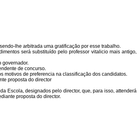
ndo-lhe arbitrada uma gratificação por esse trabalho.
ntos será substituído pelo professor vitalicio mais antigo,
o governador.
endente de con­curso.
 motivos de prefe­rencia na classificação dos candidatos.
nte proposta do director
da Escola, designados pelo director, que, para isso, attenderá
diante proposta do director.