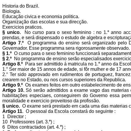
Historia do Brazil.
Biologia.
Educação civica e economia politica.
Organização das escolas e sua direcção.
Exercicios praticos.
§ unico.
No curso para o sexo feminino : no 1.
°
anno accr
prendas, e será dispensado o estudo de algebra e escripturaç
Artigo 7.º
O programma do ensino será organizado pelo Di
Governador. Esse programma sera rigo­rosamente observado.
§ 1.º
O curso para o sexo feminino funccionará separadamente
§ 2.º
No programma de ensino serão especialisados exercicio
Artigo 8.º
Para ser admittido á matricula no 1.
°
anno da Escola
1.° Ser maior de 15 annos de edade, si fôr mulher e de 17 ann
2.° Ter sido approvado em rudimentos de portuguez, francez
crearem no Estado, ou nos cursos su­periores da Republica.
Artigo 9.º
Os exames feitos em outro estabelecimento de ensi
Artigo 10.
Só serão admittidos a exame vago das materias d
habilitações especiaes, conseguirem do Governo essa permi
moralidade e exercicio proveitoso da profissão.
§ unico.
O exame será prestado em cada uma das materias con
Artigo 11
. O pessoal da Escola constará do seguinte :
1 Director ;
10 Professores (art. 3.
°
) ;
6 Ditos contractados (art. 4.
°
) ;