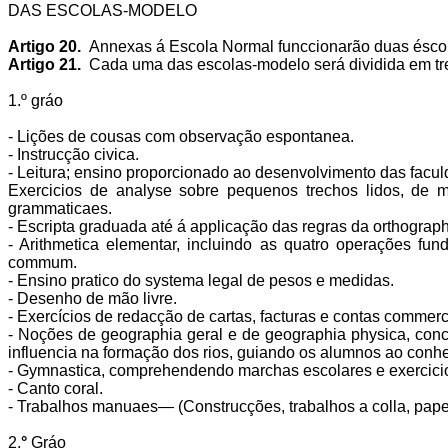
DAS ESCOLAS-MODELO
Artigo 20.
Annexas á Escola Normal funccionarão duas éscola
Artigo 21.
Cada uma das escolas-modelo será dividida em tre
1.º gráo
- Lições de cousas com observação espontanea.
- Instrucção civica.
- Leitura; ensino proporcionado ao desenvolvimento das facul
Exercicios de analyse sobre pequenos trechos lidos, de 
grammaticaes.
- Escripta graduada até á applicação das regras da orthograph
- Arithmetica elementar, incluindo as quatro operações fu
commum.
- Ensino pratico do systema legal de pesos e medidas.
- Desenho de mão livre.
- Exercícios de redacção de cartas, facturas e contas commerc
- Noções de geographia geral e de geographia physica, co
influencia na formação dos rios, guiando os alumnos ao con
- Gymnastica, comprehendendo marchas escolares e exercicios
- Canto coral.
- Trabalhos manuaes— (Construcções, trabalhos a colla, pape
2.
°
Gráo