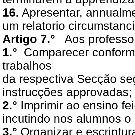
16.
Apresentar, annualmen
um relatorio circumstanc
Artigo 7.°
Aos professo
1.°
Comparecer conforme 
trabalhos
da respectiva Secção s
instrucções approvadas;
2.°
Imprimir ao ensino fei
incutindo nos alumnos o
3.°
Organizar e escriptur