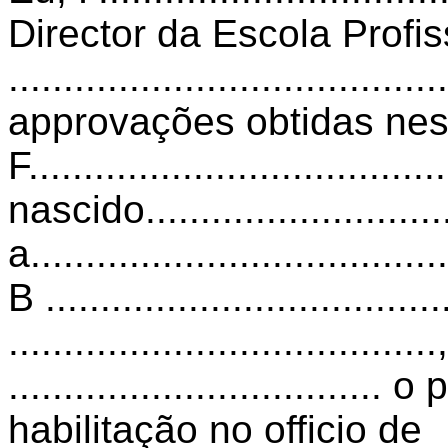
Director da Escola Profi
.................................
approvações obtidas nes
F......................................
nascido............................
a...................................
B ...................................
................................
................................
habilitação no officio de