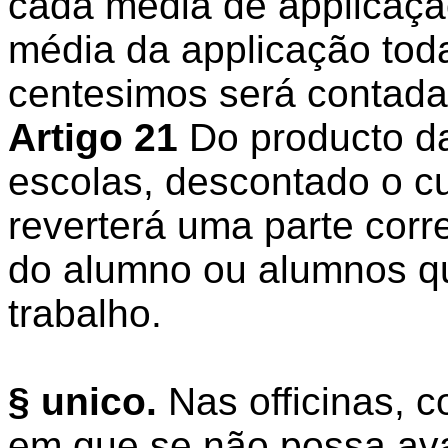
cada média de applicação
média da applicação tod
centesimos será contada
Artigo 21
Do producto da
escolas, descontado o c
reverterá uma parte cor
do alumno ou alumnos q
trabalho.
§ unico.
Nas officinas, c
em que se não possa ava