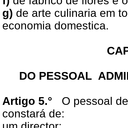
f)
de fabrico de flores e
g)
de arte culinaria em 
economia domestica.
CAP
DO PESSOAL ADMI
Artigo 5.°
O pessoal de
constará de:
um director;