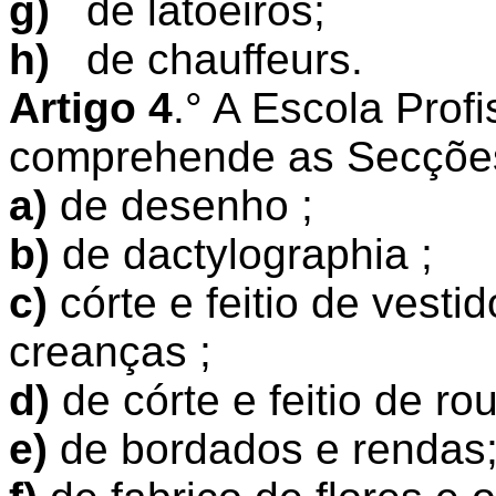
g)
de latoeiros;
h)
de chauffeurs.
Artigo 4
.° A Escola Prof
comprehende as Secções
a)
de desenho ;
b)
de dactylographia ;
c)
córte e feitio de vest
creanças ;
d)
de córte e feitio de r
e)
de bordados e rendas