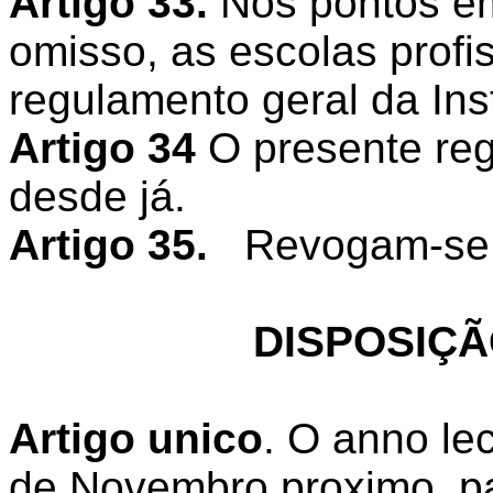
Artigo 33.
Nos pontos em
omisso, as escolas profi
regulamento geral da Ins
Artigo 34
O presente reg
desde já.
Artigo 35.
Revogam-se as
DISPOSIÇÃ
Artigo unico
. O anno le
de Novembro proximo, pa