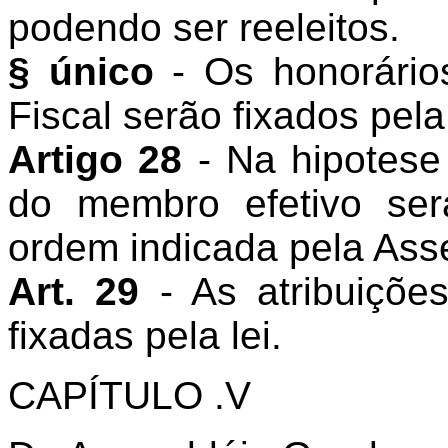
podendo ser reeleitos.
§ único
- Os honorári
Fiscal serão fixados pel
Artigo 28
- Na hipotes
do membro efetivo se
ordem indicada pela Asse
Art. 29
- As atribuiçõ
fixadas pela lei.
CAPÍTULO .V