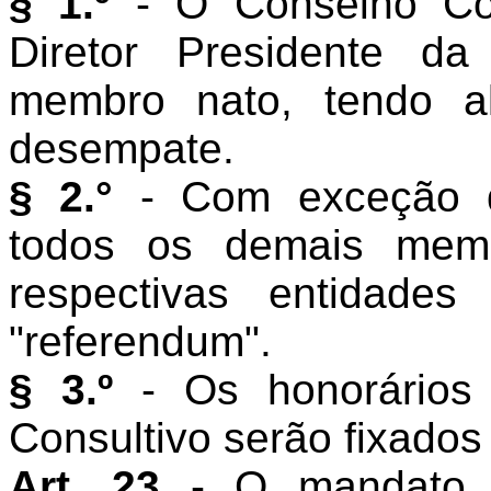
§ 1.º
- O Conselho Con
Diretor Presidente d
membro nato, tendo a
desempate.
§ 2.°
- Com exceção d
todos os demais memb
respectivas entidade
"referendum".
§ 3.º
- Os honorário
Consultivo serão fixados
Art. 23
- O mandato 