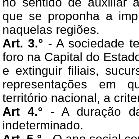
no sentido de auxiliar a
que se proponha a impl
naquelas regiões.
Art. 3.°
- A sociedade t
foro na Capital do Estad
e extinguir filiais, sucu
representações em qu
território nacional, a crit
Art 4.°
- A duração da
indeterminado.
Art. 5.°
- O ano social co