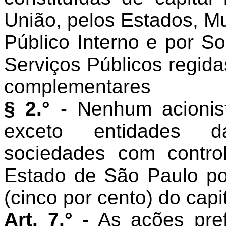
União, pelos Estados, Mu
Público Interno e por S
Serviços Públicos regida
complementares
§ 2.°
- Nenhum acionist
exceto entidades d
sociedades com contro
Estado de São Paulo p
(cinco por cento) do capit
Art. 7.°
- As ações pref