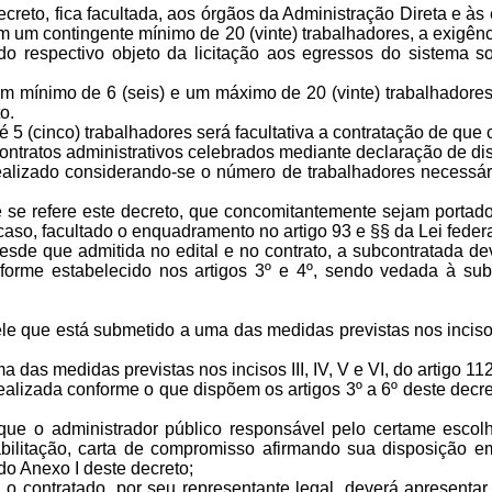
reto, fica facultada, aos órgãos da Administração Direta e às 
em um contingente mínimo de 20 (vinte) trabalhadores, a exigên
do respectivo objeto da licitação aos egressos do sistema 
 mínimo de 6 (seis) e um máximo de 20 (vinte) trabalhadores 
o.
é 5 (cinco) trabalhadores será facultativa a contratação de qu
ontratos administrativos celebrados mediante declaração de dis
ealizado considerando-se o número de trabalhadores necessá
e refere este decreto, que concomitantemente sejam portador
aso, facultado o enquadramento no artigo 93 e §§ da Lei federa
esde que admitida no edital e no contrato, a subcontratada 
nforme estabelecido nos artigos 3º e 4º, sendo vedada à su
que está submetido a uma das medidas previstas nos incisos III
as medidas previstas nos incisos III, IV, V e VI, do artigo 112
izada conforme o que dispõem os artigos 3º a 6º deste decreto
de que o administrador público responsável pelo certame es
litação, carta de compromisso afirmando sua disposição em co
o Anexo I deste decreto;
 o contratado, por seu representante legal, deverá apresent