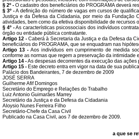
§ 2º -
O cadastro dos beneficiários do PROGRAMA deverá resgu
§ 3º -
A definição do número de vagas em cursos de qualificação
Justiça e da Defesa da Cidadania, por meio da Fundação
atividades, bem como da efetiva disponibilidade de recursos 
§ 4º -
As características psicossociais dos indivíduos contrat
órgão ou entidade pública contratante.
Artigo 12 -
Caberá à Secretaria da Justiça e da Defesa da C
beneficiários do PROGRAMA, que se enquadram nas hipóteses do
Artigo 13 -
Aos indivíduos em cumprimento de medida socio
conforme as normas que regem a preservação da intimidade 
Artigo 14 -
As despesas decorrentes da execução das ações pr
Artigo 15 -
Este decreto entra em vigor na data de sua public
Palácio dos Bandeirantes, 7 de dezembro de 2009
JOSÉ SERRA
Guilherme Afif Domingos
Secretário do Emprego e Relações do Trabalho
Luiz Antonio Guimarães Marrey
Secretário da Justiça e da Defesa da Cidadania
Aloysio Nunes Ferreira Filho
Secretário-Chefe da Casa Civil
Publicado na Casa Civil, aos 7 de dezembro de 2009.
a que se re