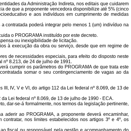
entidades da Administração Indireta, nos editais que cuidarem
cia de que a proponente vencedora disponibilize até 5% (cinco
socioeducativo e aos indivíduos em cumprimento de medidas
a contratada poderá integrar pelo menos 1 (um) indivíduo na
e cuida o PROGRAMA instituído por este decreto.
pensa ou inexigibilidade de licitação.
rios à execução da obra ou serviço, desde que em regime de
es de necessidades especiais, para efeito do disposto neste
l nº 8.213, de 24 de julho de 1991.
deverá cumprir os parâmetros do PROGRAMA de que trata este
bcontratada somar o seu contingenciamento de vagas ao da
, IV, V e VI, do artigo 112 da Lei federal nº 8.069, de 13 de
 da Lei federal nº 8.069, de 13 de julho de 1990 - ECA.
, dar-se-á formalmente, nos termos da legislação pertinente,
colha aderir ao PROGRAMA, a proponente deverá encaminhar,
ntratar, nos limites estabelecidos nos artigos 3º e 4º, os
ar ao fiscal ou responsável pela gestão e acompanhamento do