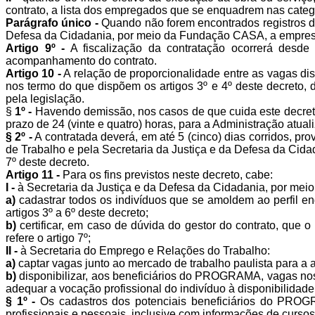
contrato, a lista dos empregados que se enquadrem nas categor
Parágrafo único -
Quando não forem encontrados registros do 
Defesa da Cidadania, por meio da Fundação CASA, a empresa 
Artigo 9º -
A fiscalização da contratação ocorrerá desde 
acompanhamento do contrato.
Artigo 10 -
A relação de proporcionalidade entre as vagas di
nos termo do que dispõem os artigos 3º e 4º deste decreto, 
pela legislação.
§
1º -
Havendo demissão, nos casos de que cuida este decreto
prazo de 24 (vinte e quatro) horas, para a Administração atual
§ 2º -
A contratada deverá, em até 5 (cinco) dias corridos, p
de Trabalho e pela Secretaria da Justiça e da Defesa da Cid
7º deste decreto.
Artigo 11 -
Para os fins previstos neste decreto, cabe:
I -
à Secretaria da Justiça e da Defesa da Cidadania, por me
a)
cadastrar todos os indivíduos que se amoldem ao perfil e
artigos 3º a 6º deste decreto;
b)
certificar, em caso de dúvida do gestor do contrato, que 
refere o artigo 7º;
II -
à Secretaria do Emprego e Relações do Trabalho:
a)
captar vagas junto ao mercado de trabalho paulista para 
b)
disponibilizar, aos beneficiários do PROGRAMA, vagas nos c
adequar a vocação profissional do indivíduo à disponibilidad
§ 1º -
Os cadastros dos potenciais beneficiários do PROGRA
profissionais e pessoais, inclusive com informações de curso