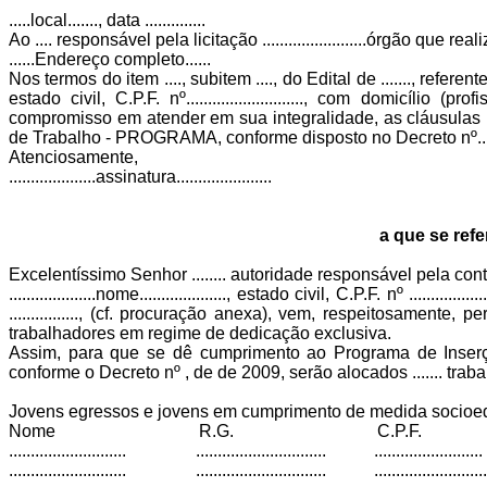
.....local......., data ..............
Ao .... responsável pela licitação ........................órgão que r
......Endereço completo......
Nos termos do item ...., subitem ...., do Edital de ......., referente à ....ob
estado civil, C.P.F. nº..........................., com domicílio (pr
compromisso em atender em sua integralidade, as cláusula
de Trabalho - PROGRAMA, conforme disposto no Decreto nº............
Atenciosamente,
....................assinatura......................
a que se refe
Excelentíssimo Senhor ........ autoridade responsável pela contrat
....................nome...................., estado civil, C.P.F. nº ...........
................, (cf. procuração anexa), vem, respeitosamente, pe
trabalhadores em regime de dedicação exclusiva.
Assim, para que se dê cumprimento ao Programa de Inse
conforme o Decreto nº , de de 2009, serão alocados ....... tra
Jovens egressos e jovens em cumprimento de medida socioed
Nome R.G. C.P.F.
........................... .............................. .........................
........................... .............................. ..........................