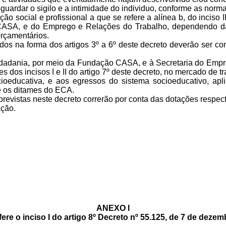
ardar o sigilo e a intimidade do individuo, conforme as norma
 social e profissional a que se refere a alínea b, do inciso II
 CASA, e do Emprego e Relações do Trabalho, dependendo d
orçamentários.
ados na forma dos artigos 3º a 6º deste decreto deverão ser c
idadania, por meio da Fundação CASA, e à Secretaria do Empr
s incisos I e II do artigo 7º deste decreto, no mercado de tr
educativa, e aos egressos do sistema socioeducativo, apli
e os ditames do ECA.
evistas neste decreto correrão por conta das dotações respect
ação.
ANEXO I
fere o inciso I do artigo 8º Decreto nº 55.125, de 7 de deze