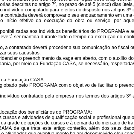
ias descritas no artigo 7º, no prazo de até 5 (cinco) dias útei
indivíduo computado para efeitos do disposto nos artigos 3º e
contratada deverá comprovar o seu enquadramento em uma das 
o início efetivo da execução da obra ou serviço, por aque
sponibilizadas aos indivíduos beneficiários do PROGRAMA e aq
deverá ser mantida durante todo o tempo da execução do contra
, a contratada deverá proceder a sua comunicação ao fiscal 
izar seus cadastros.
rovidenciar o preenchimento da vaga em aberto, com o auxílio 
adania, por meio da Fundação CASA, se necessário, respeitada
io da Fundação CASA:
nglobado pelo PROGRAMA com o objetivo de facilitar o preenc
o indivíduo contratado pela empresa nos termos dos artigos 3º
a alocação dos beneficiários do PROGRAMA;
ursos e atividades de qualificação social e profissional que o
e da grade de opções de cursos e à demanda do mercado de trab
MA de que trata este artigo conterão, além dos seus dados i
s e atividades que eventualmente hajam desenvolvido e/ou conc