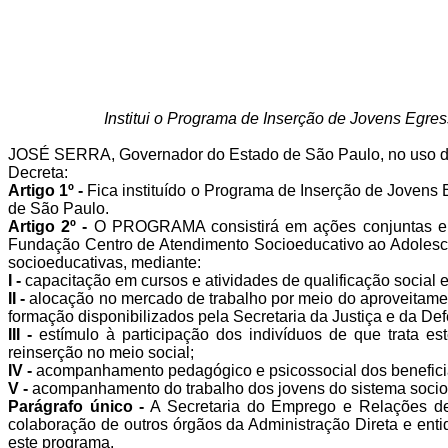
Institui o Programa de Inserção de Jovens Egr
JOSÉ SERRA, Governador do Estado de São Paulo, no uso de 
Decreta:
Artigo 1º -
Fica instituído o Programa de Inserção de Jove
de São Paulo.
Artigo 2º -
O PROGRAMA consistirá em ações conjuntas entr
Fundação Centro de Atendimento Socioeducativo ao Adolesc
socioeducativas, mediante:
I -
capacitação em cursos e atividades de qualificação social e 
II -
alocação no mercado de trabalho por meio do aproveitamen
formação disponibilizados pela Secretaria da Justiça e da 
III -
estímulo à participação dos indivíduos de que trata es
reinserção no meio social;
IV -
acompanhamento pedagógico e psicossocial dos beneficiár
V -
acompanhamento do trabalho dos jovens do sistema socioed
Parágrafo único -
A Secretaria do Emprego e Relações de
colaboração de outros órgãos da Administração Direta e entid
este programa.