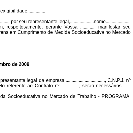
gibilidade...............
....., por seu representante legal,....................nome....................,
exa), vem, respeitosamente, perante Vossa ............, manifestar seu
Jovens em Cumprimento de Medida Socioeducativa no Mercado
zembro de 2009
..., representante legal da empresa.................................., C.N.P.J. nº
 referente ao Contrato nº ..............., serão necessários ......
dida Socioeducativa no Mercado de Trabalho - PROGRAMA,