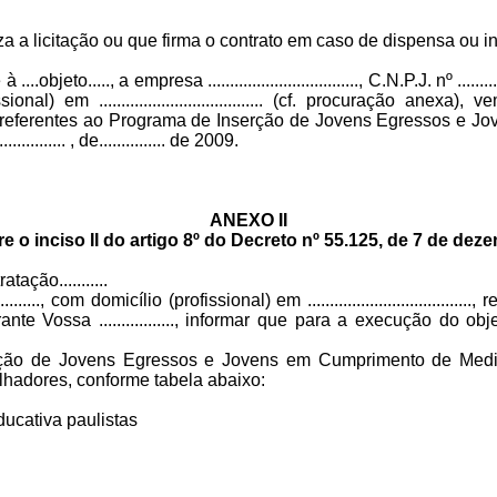
ealiza a licitação ou que firma o contrato em caso de dispensa ou inexi
jeto....., a empresa .................................., C.N.P.J. nº ...........
ofissional) em ..................................... (cf. procuração an
s referentes ao Programa de Inserção de Jovens Egressos e 
..... , de............... de 2009.
ANEXO II
re o inciso II do artigo 8º do Decreto nº 55.125, de 7 de de
ação...........
................, com domicílio (profissional) em ..................................
rante Vossa ................., informar que para a execução do objeto
rção de Jovens Egressos e Jovens em Cumprimento de Me
balhadores, conforme tabela abaixo:
ucativa paulistas