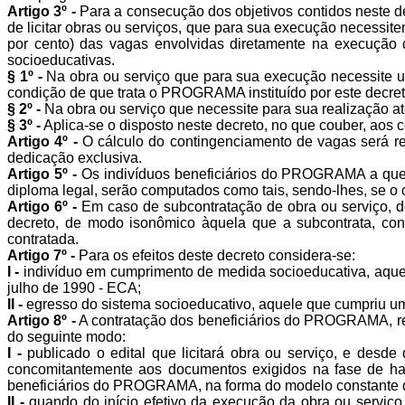
Artigo 3º -
Para a consecução dos objetivos contidos neste dec
de licitar obras ou serviços, que para sua execução necessit
por cento) das vagas envolvidas diretamente na execução 
socioeducativas.
§ 1º -
Na obra ou serviço que para sua execução necessite um
condição de que trata o PROGRAMA instituído por este decret
§ 2º -
Na obra ou serviço que necessite para sua realização at
§ 3º -
Aplica-se o disposto neste decreto, no que couber, aos c
Artigo 4º -
O cálculo do contingenciamento de vagas será r
dedicação exclusiva.
Artigo 5º -
Os indivíduos beneficiários do PROGRAMA a que s
diploma legal, serão computados como tais, sendo-lhes, se o c
Artigo 6º -
Em caso de subcontratação de obra ou serviço, d
decreto, de modo isonômico àquela que a subcontrata, co
contratada.
Artigo 7º -
Para os efeitos deste decreto considera-se:
I -
indivíduo em cumprimento de medida socioeducativa, aquele 
julho de 1990 - ECA;
II -
egresso do sistema socioeducativo, aquele que cumpriu uma d
Artigo 8º -
A contratação dos beneficiários do PROGRAMA, real
do seguinte modo:
I -
publicado o edital que licitará obra ou serviço, e des
concomitantemente aos documentos exigidos na fase de habi
beneficiários do PROGRAMA, na forma do modelo constante d
II -
quando do início efetivo da execução da obra ou serviço,