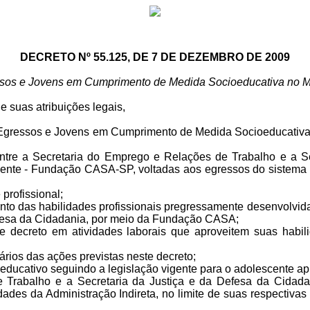
DECRETO Nº 55.125, DE 7 DE DEZEMBRO DE 2009
essos e Jovens em Cumprimento de Medida Socioeducativa no Me
suas atribuições legais,
ns Egressos e Jovens em Cumprimento de Medida Socioeducati
e a Secretaria do Emprego e Relações de Trabalho e a Sec
ente - Fundação CASA-SP, voltadas aos egressos do sistema 
profissional;
to das habilidades profissionais pregressamente desenvolvida
Defesa da Cidadania, por meio da Fundação CASA;
te decreto em atividades laborais que aproveitem suas habil
ios das ações previstas neste decreto;
ucativo seguindo a legislação vigente para o adolescente apr
 Trabalho e a Secretaria da Justiça e da Defesa da Cidad
ades da Administração Indireta, no limite de suas respectivas