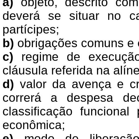
a)
objeto, descrito com
deverá se situar no 
partícipes;
b)
obrigações comuns e e
c)
regime de execução
cláusula referida na alín
d)
valor da avença e cr
correrá a despesa de
classificação funcional
econômica;
e)
modo de liberação 