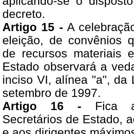
aplicando-se o dispost
decreto.
Artigo 15 -
A celebração
eleição, de convênios q
de recursos materiais e
Estado observará a veda
inciso VI, alínea "a", da
setembro de 1997.
Artigo 16 -
Fica at
Secretários de Estado, 
e aos dirigentes máximo