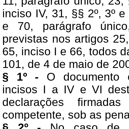
11, parágrafo único, 23, §
inciso IV, 31, §§ 2º, 3º e
e 70, parágrafo único
previstas nos artigos 25, 
65, inciso I e 66, todos 
101, de 4 de maio de 20
§ 1º -
O documento co
incisos I a IV e VI des
declarações firmadas
competente, sob as penas
§ 2º -
No caso de o