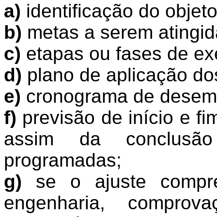
a)
identificação do objet
b)
metas a serem atingid
c)
etapas ou fases de ex
d)
plano de aplicação dos
e)
cronograma de desem
f)
previsão de início e f
assim da conclusã
programadas;
g)
se o ajuste compre
engenharia, compro