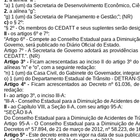
“a) 1 (um) da Secretaria de Desenvolvimento Econômico, Ciên
2.
a alínea “g”:
“g) 1 (um) da Secretaria de Planejamento e Gestão;”; (NR)
c)
o § 2º:
“§ 2º - Os membros do CEDATT e seus suplentes serão design
II -
os artigos 6º e 7º:
“Artigo 6º - Compete ao Conselho Estadual para a Diminuiçã
Governo, será publicado no Diário Oficial do Estado.
Artigo 7º - A Secretaria de Governo adotará as providência
CEDATT.”. (NR)
Artigo 3º -
Ficam acrescentadas ao inciso II do artigo 3º d
alíneas “n” e “o”, com a seguinte redação:
“n) 1 (um) da Casa Civil, do Gabinete do Governador, integra
o) 1 (um) do Departamento Estadual de Trânsito - DETRAN-S
Artigo 4º -
Ficam acrescentados ao Decreto nº 61.036, de 1
redação:
I -
ao artigo 3º, o inciso III-A:
“III-A - Conselho Estadual para a Diminuição de Acidentes de
II -
ao Capítulo VIII, a Seção II-A, com seu artigo 95-A:
“SEÇÃO II-A
Do Conselho Estadual para a Diminuição de Acidentes de Tr
Artigo 95-A - O Conselho Estadual para a Diminuição de A
Decretos nº 57.894, de 21 de março de 2012, nº 58.223, de 16
Artigo 5º -
Este decreto entra em vigor na data de sua public