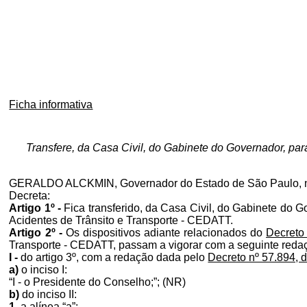
Ficha informativa
Transfere, da Casa Civil, do Gabinete do Governador, pa
GERALDO ALCKMIN, Governador do Estado de São Paulo, no 
Decreta:
Artigo 1º -
Fica transferido, da Casa Civil, do Gabinete do G
Acidentes de Trânsito e Transporte - CEDATT.
Artigo 2º -
Os dispositivos adiante relacionados do
Decreto
Transporte - CEDATT, passam a vigorar com a seguinte reda
I -
do artigo 3º, com a redação dada pelo
Decreto nº 57.894, 
a)
o inciso I:
“I - o Presidente do Conselho;”; (NR)
b)
do inciso II:
1.
a alínea “a”: