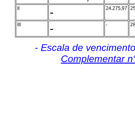
II
-
24.275,97
25
III
-
-
28
- Escala de venciment
Complementar n°