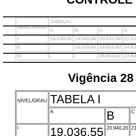
TABELA I
NÍVEL/GRAU
A
B
C
D
I
18.130,05
19.943,06
20.541,34
21.15
II
-
23.119,99
23.813,60
24.52
III
-
-
26.803,02
27.60
Vigência
28
TABELA I
NÍVEL/GRAU
A
B
C
I
19.036,55
20.940,20
21