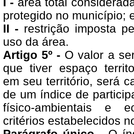
I -
área total considera
protegido no município; 
II -
restrição imposta p
uso da área.
Artigo 5º -
O valor a se
que tiver espaço territ
em seu território, será 
de um índice de partici
físico-ambientais e 
critérios estabelecidos n
Parágrafo único -
O ín