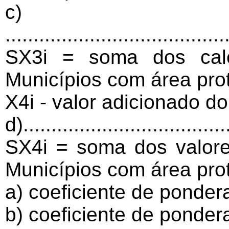
c)
.......................................
SX3i = soma dos calo
Municípios com área pro
X4i - valor adicionado d
d).....................................
SX4i = soma dos valore
Municípios com área pro
a) coeficiente de ponder
b) coeficiente de ponder