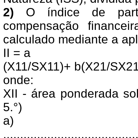
2)
O índice de part
compensação financeir
calculado mediante a apl
II = a
(X11/SX11)+ b(X21/SX21)
onde:
XII - área ponderada so
5.°)
a)
.......................................