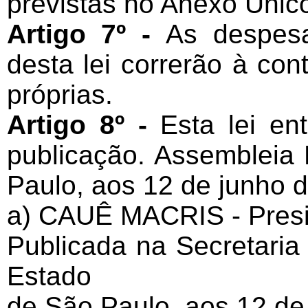
previstas no Anexo Único
Artigo 7º -
As despes
desta lei correrão à co
próprias.
Artigo 8º -
Esta lei en
publicação. Assembleia 
Paulo, aos 12 de junho 
a) CAUÊ MACRIS - Pres
Publicada na Secretaria
Estado
de São Paulo, aos 12 de