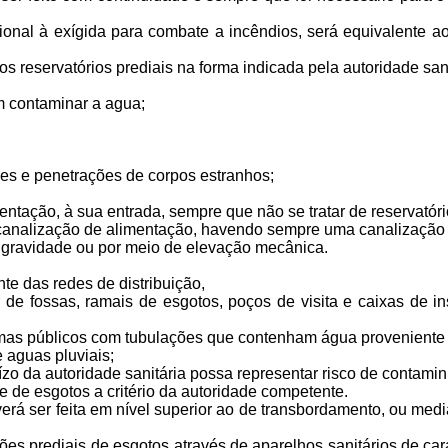
ional à exígida para combate a incêndios, será equivalente a
os reservatórios prediais na forma indicada pela autoridade sani
m contaminar a agua;
ções e penetrações de corpos estranhos;
entação, à sua entrada, sempre que não se tratar de reservatór
 canalização de alimentação, havendo sempre uma canalização 
r gravidade ou por meio de elevação mecânica.
te das redes de distribuição,
 de fossas, ramais de esgotos, poços de visita e caixas de
emas públicos com tubulações que contenham água proveniente 
e aguas pluviais;
uízo da autoridade sanitária possa representar risco de contami
e de esgotos a critério da autoridade competente.
rá ser feita em nível superior ao de transbordamento, ou medi
es prediais de esgotos através de aparelhos sanitários de ca