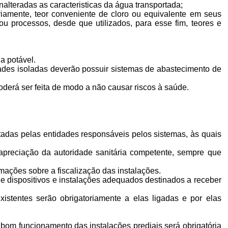
nalteradas as caracteristicas da água transportada;
riamente, teor conveniente de cloro ou equivalente em seus
u processos, desde que utilizados, para esse fim, teores e
a potável.
ades isoladas deverão possuir sistemas de abastecimento de
derá ser feita de modo a não causar riscos à saúde.
adas pelas entidades responsáveis pelos sistemas, às quais
apreciação da autoridade sanitária competente, sempre que
rmações sobre a fiscalização das instalações.
de dispositivos e instalações adequados destinados a receber
stentes serão obrigatoriamente a elas ligadas e por elas
bom funcionamento das instalações prediais será obrigatória