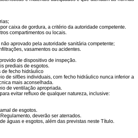
rias;
or caixa de gordura, a critério da autoridade competente.
outros compartimentos ou locais.
al não aprovado pela autoridade sanitária competente;
nfiltrações, vasamentos ou acidentes.
 provido de dispositivo de inspeção.
is prediais de esgotos.
 de fecho hidráulico
 de sifões individuais, com fecho hidráulico nunca inferior a
écnica mais aconselhada.
io de ventilação apropriada.
ra evitar refluxo de qualquer natureza, inclusive:
ramal de esgotos.
e Regulamento, deverão ser aterrados.
 de águas e esgotos, além das previstas neste Título.