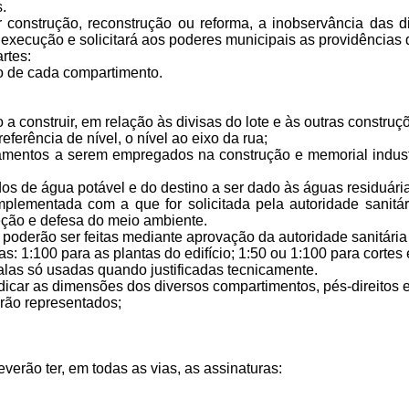
s.
uer construção, reconstrução ou reforma, a inobservância da
 execução e solicitará aos poderes municipais as providências 
rtes:
no de cada compartimento.
o a construir, em relação às divisas do lote e às outras construç
referência de nível, o nível ao eixo da rua;
amentos a serem empregados na construção e memorial industri
os de água potável e do destino a ser dado às águas residuária
mplementada com a que for solicitada pela autoridade sanitá
eção e defesa do meio ambiente.
 poderão ser feitas mediante aprovação da autoridade sanitári
: 1:100 para as plantas do edifício; 1:50 ou 1:100 para cortes
calas só usadas quando justificadas tecnicamente.
car as dimensões dos diversos compartimentos, pés-direitos e 
erão representados;
verão ter, em todas as vias, as assinaturas: