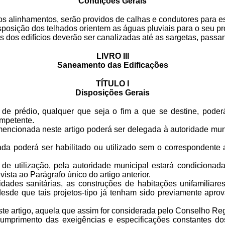
Condições Gerais
dos alinhamentos, serão providos de calhas e condutores para 
isposição dos telhados orientem as águas pluviais para o seu pr
s dos edifícios deverão ser canalizadas até as sargetas, pass
LIVRO III
Saneamento das Edificações
TÍTULO I
Disposições Gerais
e prédio, qualquer que seja o fim a que se destine, poderá
ompetente.
encionada neste artigo poderá ser delegada à autoridade muni
 poderá ser habilitado ou utilizado sem o correspondente alv
de utilização, pela autoridade municipal estará condicionada
sta ao Parágrafo único do artigo anterior.
dades sanitárias, as construções de habitações unifamiliar
esde que tais projetos-tipo já tenham sido previamente apr
ste artigo, aquela que assim for considerada pelo Conselho Reg
cumprimento das exeigências e especificações constantes dos