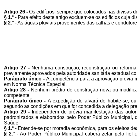
Artigo 26 -
Os edifícios, sempre que colocados nas divisas 
§ 1.°
- Para efeito deste artigo excluem-se os edifícios cuja d
§ 2.°
- As águas pluviais provenientes das calhas e condutore
Artigo 27 -
Nenhuma construção, reconstrução ou reforma d
previamente aprovados pela autoridade sanitária estadual c
Parágrafo único -
A competência para a aprovação previa m
em Norma Técnica Especial.
Artigo 28 -
Nenhum prédio de construção nova ou modificada
competente.
Parágrafo único -
A expedição de alvará de habite-se, ou 
segundo as condições em que for concedida a delegação previ
Artigo 29 -
Independem de prévia manifestação das autori
padronizados e elaborados pelo Poder Público Municipal, d
Saúde.
§ 1.°
- Entende-se por moradia econômica, para os efeitos de
§ 2.°
- Ao Poder Público Municipal caberá zelar pelo fiel 