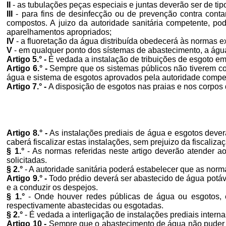
II
- as tubulações peças especiais e juntas deverão ser de tip
III
- para fins de desinfecção ou de prevenção contra contam
compostos. A juizo da autoridade sanitária competente, po
aparelhamentos apropriados;
IV
- a fluoretação da água distribuída obedecerá às normas 
V
- em qualquer ponto dos sístemas de abastecimento, a água 
Artigo 5.° -
É vedada a instalação de tribuições de esgoto e
Artigo 6.° -
Sempre que os sistemas públicos não tiverem co
água e sistema de esgotos aprovados pela autoridade compe
Artigo 7.° -
A disposição de esgotos nas praias e nos corpos 
Artigo 8.° -
As instalações prediais de água e esgotos deve
caberá fiscalizar estas instalações, sem prejuizo da fiscaliza
§ 1.°
- As normas referidas neste artigo deverão atender 
solicitadas.
§ 2.°
- A autoridade sanitária poderá estabelecer que as norma
Artigo 9.° -
Todo prédio deverá ser abastecido de água potáve
e a conduzir os despejos.
§ 1.°
- Onde houver redes públicas de água ou esgotos, em
respectivamente abastecidas ou esgotadas.
§ 2.°
- É vedada a interligação de instalações prediais interna
Artigo 10 -
Sempre que o abastecimento de água não puder se