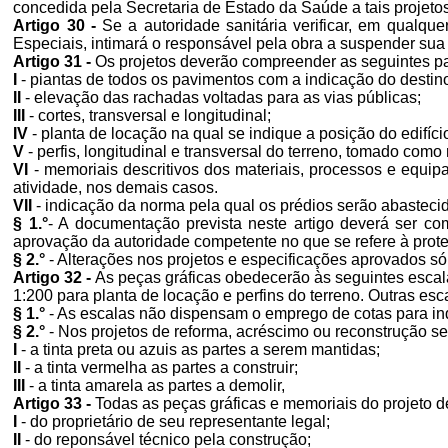
concedida pela Secretaria de Estado da Saúde a tais projeto
Artigo 30 -
Se a autoridade sanitária verificar, em qualq
Especiais, intimará o responsável pela obra a suspender sua
Artigo 31 -
Os projetos deverão compreender as seguintes pa
I
- piantas de todos os pavimentos com a indicação do desti
II
- elevação das rachadas voltadas para as vias públicas;
III
- cortes, transversal e longitudinal;
IV
- planta de locação na qual se indique a posição do edifíci
V
- perfis, longitudinal e transversal do terreno, tomado como 
VI
- memoriais descritivos dos materiais, processos e equip
atividade, nos demais casos.
VII
- indicação da norma pela qual os prédios serão abastecid
§ 1.°
- A documentação prevista neste artigo deverá ser co
aprovação da autoridade competente no que se refere à prot
§ 2.°
- Alterações nos projetos e especificações aprovados só
Artigo 32 -
As peças gráficas obedecerão às seguintes escalas
1:200 para planta de locação e perfins do terreno. Outras es
§ 1.°
- As escalas não dispensam o emprego de cotas para indi
§ 2.°
- Nos projetos de reforma, acréscimo ou reconstrução s
I
- a tinta preta ou azuis as partes a serem mantidas;
II
- a tinta vermelha as partes a construir;
III
- a tinta amarela as partes a demolir,
Artigo 33 -
Todas as peças gráficas e memoriais do projeto de
I
- do proprietário de seu representante legal;
II
- do reponsável técnico pela construção;