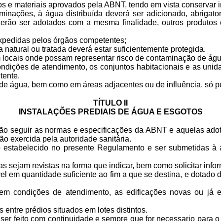
os e materiais aprovados pela ABNT, tendo em vista conservar i
inações, à água distribuída deverá ser adicionado, abrigato
derão ser adotados com a mesma finalidade, outros produtos o
expedidas pelos órgãos competentes;
natural ou tratada deverá estar suficientemente protegida.
m locais onde possam representar risco de contaminação de águ
ndições de atendimento, os conjuntos habitacionais e as unid
tente.
de água, bem como em áreas adjacentes ou de influência, só po
TÍTULO II
INSTALAÇÕES PREDIAIS DE ÁGUA E ESGOTOS
rão seguir as normas e especificações da ABNT e aquelas adot
ção exercida pela autoridade sanitária.
ao estabelecido no presente Regulamento e ser submetidas à 
s sejam revistas na forma que indicar, bem como solicitar info
l em quantidade suficiente ao fim a que se destina, e dotado 
 condições de atendimento, as edificações novas ou já exi
s entre prédios situados em lotes distintos.
r feito com continuidade e sempre que for necessario para o 