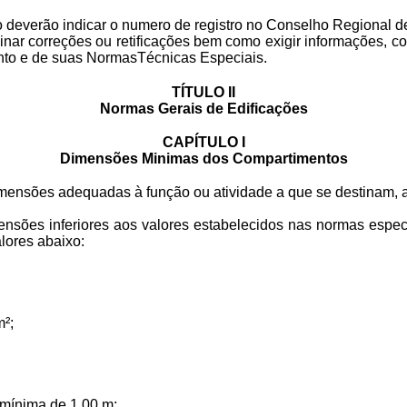
to deverão indicar o numero de registro no Conselho Regional d
minar correções ou retificações bem como exigir informações,
to e de suas NormasTécnicas Especiais.
TÍTULO II
Normas Gerais de Edificações
CAPÍTULO I
Dimensões Minimas dos Compartimentos
mensões adequadas à função ou atividade a que se destinam,
sões inferiores aos valores estabelecidos nas normas especif
lores abaixo:
m²;
 mínima de 1,00 m;