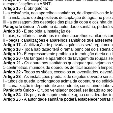
e especificações da ABNT.
Artigo 15 -
É obrigatória:
I
- a existência, nos aparelhos sanitários, de dispositivos de 
II
- a instalação de dispositivos de captação de água no piso
III
- a passagem dos despejos das pias da copa e cozinha de ho
Parágrafo único -
A critério da autoridade sanitária, poderá 
Artigo 16 -
É proibida a instalação de:
I
- pias, sanitários, lavatórios e outros aparelhos sanitários
II
- peças, canalizações e aparelhos sanitários que apresente
Artigo 17 -
A utilização de privadas químicas será regulame
Artigo 18 -
Toda habitação terá o ramal principal do sistema 
Artigo 19 -
É expressamente proibida a introdução direta ou 
Artigo 20 -
Os tanques e aparelhos de lavagem de roupas serã
Artigo 21 -
Os aparelhos sanitários quaisquer que sejam os s
5 centimetros, munidos de opérculos de fácil acesso à limp
Artigo 22 -
Todos os sifões, exceto os autoventilados, dever
Artigo 23 -
As instalações prediais de esgotos deverão ser su
I
- tubos de queda, prolongados acima da cobertura do edifíci
II
- canalização independente ascendente, constituindo tubo v
Parágrafo único -
O tubo ventilador poderá ser ligado ao p
Artigo 24 -
Os poços de suprimento de água considerados inse
Artigo 25 -
A autoridade sanitária poderá estabelecer outras 