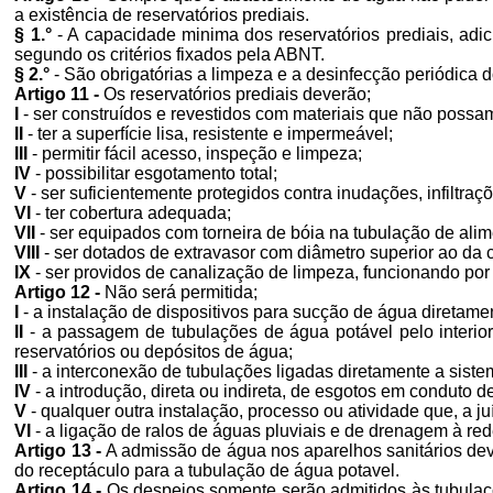
a existência de reservatórios prediais.
§ 1.°
- A capacidade minima dos reservatórios prediais, adic
segundo os critérios fixados pela ABNT.
§ 2.°
- São obrigatórias a limpeza e a desinfecção periódica d
Artigo 11 -
Os reservatórios prediais deverão;
I
- ser construídos e revestidos com materiais que não possa
II
- ter a superfície lisa, resistente e impermeável;
III
- permitir fácil acesso, inspeção e limpeza;
IV
- possibilitar esgotamento total;
V
- ser suficientemente protegidos contra inudações, infiltra
VI
- ter cobertura adequada;
VII
- ser equipados com torneira de bóia na tubulação de alim
VIII
- ser dotados de extravasor com diâmetro superior ao da
IX
- ser providos de canalização de limpeza, funcionando po
Artigo 12 -
Não será permitida;
I
- a instalação de dispositivos para sucção de água diretamen
II
- a passagem de tubulações de água potável pelo interior
reservatórios ou depósitos de água;
III
- a interconexão de tubulações ligadas diretamente a sist
IV
- a introdução, direta ou indireta, de esgotos em conduto d
V
- qualquer outra instalação, processo ou atividade que, a j
VI
- a ligação de ralos de águas pluviais e de drenagem à red
Artigo 13 -
A admissão de água nos aparelhos sanitários deve
do receptáculo para a tubulação de água potavel.
Artigo 14 -
Os despejos somente serão admitidos às tubulaçõ