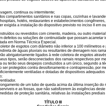
lavagem, continua ou intermitente;
 dos compartimentos sanitários e nas copas, cozinhas e lavande
spitais, hotéis, restaurantes e estabelecimentos congêneres, p
ser exigida a instalação do dispositivo previsto no inciso II em 
 construídos ou revestidos com cimento, madeira, ou outro materi
m defeitos ou soluções de continuidade que possam acarretar i
ntada em Norma Técnica Especial.
coletor de esgotos com diâmetro não inferior a 100 milímetros e
indireta de águas pluviais ou resultantes de drenagem nos rama
o abrigatoriamente ligados à rede coletora de esgotos através
eus tipos, serão desconectados dos ramais respectivos por meio
eza ou terão seus despejos conduzidos a um único, segundo a t
ão ser protegidos contra dessifonamento e contrapressão, por me
ficientemente ventiladas e dotadas de dispositivos adequados pa
o;
entilador.
rolongamento de um tubo de queda acima da última inserção do 
rviveis e as fossas, que não satisfizerem às exigências dest
medidas de proteção sanitária, relativas às instalações prediais
TÍTULO III