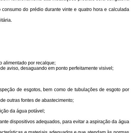
o consumo do prédio durante vinte e quatro hora e calculada
tária.
io alimentado por recalque;
de aviso, desaguando em ponto perfeitamente visivel;
 inspeção de esgotos, bem como de tubulações de esgoto por
de outras fontes de abastecimento;
nição da água potável;
ante dispositivos adequados, para evitar a aspiração da água
racterísticas e materiais adequados e que atendam às normas