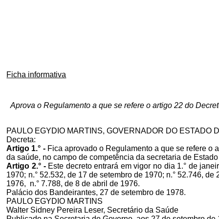
Ficha informativa
Aprova o Regulamento a que se refere o artigo 22 do Decr
PAULO EGYDIO MARTINS, GOVERNADOR DO ESTADO DE SÃO
Decreta:
Artigo 1.° -
Fica aprovado o Regulamento a que se refere o a
da saúde, no campo de competência da secretaria de Estado 
Artigo 2.° -
Este decreto entrará em vigor no dia 1.° de jane
1970; n.° 52.532, de 17 de setembro de 1970; n.° 52.746, de 
1976, n.° 7.788, de 8 de abril de 1976.
Palácio dos Bandeirantes, 27 de setembro de 1978.
PAULO EGYDIO MARTINS
Walter Sidney Pereira Leser, Secretário da Saúde
Publicado na Secretaria do Governo, aos 27 de setembro de 