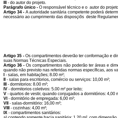
III
- do autor do projeto.
Parágrafo único -
O responsável técnico e o autor do proje
Artigo 34 -
A autoridade sanitária competente poderá deter
necessário ao cumprimento das disposçiõs deste Regulamen
Artigo 35 -
Os compartimentos deverão ter conformação e di
suas Normas Técnicas Especiais.
Artigo 36 -
Os compartimentos não poderão ter áreas e dimen
quando não previsto nas referidas normas específicas, aos va
I
- salas, em habitações; 8.00 m²;
II
- salas para escritorios, comércio ou serviços: 10,00 m²;
III
- dormitorios: 8.00 m²;
IV
- dormitorios coletivos: 5.00 m² por leito;
V
- quartos de vestir, quando conjugados a dormitórios: 4,00 
VI
- dormitório de empregada: 6,00 m²;
VII
- salas-dormitório: 16,00 m²;
VIII
- cozinhas: 4,00 m²;
IX
- compartimentos sanitários:
a) contendo somente bacia sanitária: 1,20 m², com dimensão