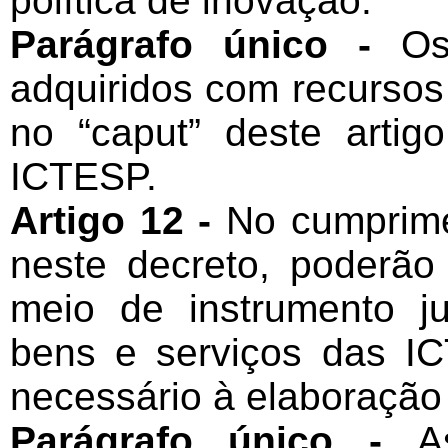
política de inovação.
Parágrafo único -
Os
adquiridos com recursos
no “caput” deste artig
ICTESP.
Artigo 12 -
No cumprime
neste decreto, poderão
meio de instrumento jur
bens e serviços das I
necessário à elaboração
Parágrafo único -
A