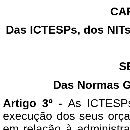
CAP
Das ICTESPs, dos NIT
S
Das Normas G
Artigo 3º -
As ICTESPs
execução dos seus orça
em relação à administra