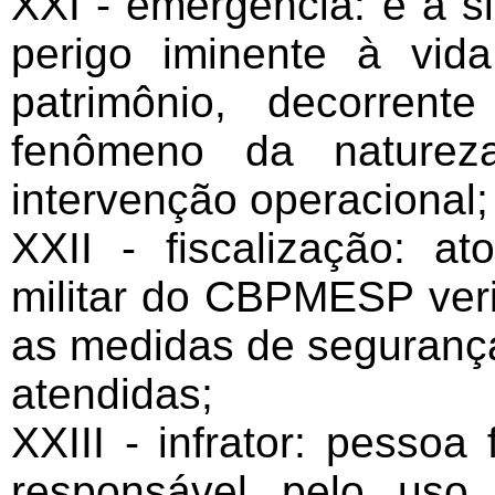
XXI - emergência: é a si
perigo iminente à vi
patrimônio, decorren
fenômeno da naturez
intervenção operacional;
XXII - fiscalização: at
militar do CBPMESP veri
as medidas de segurança
atendidas;
XXIII - infrator: pessoa f
responsável pelo uso