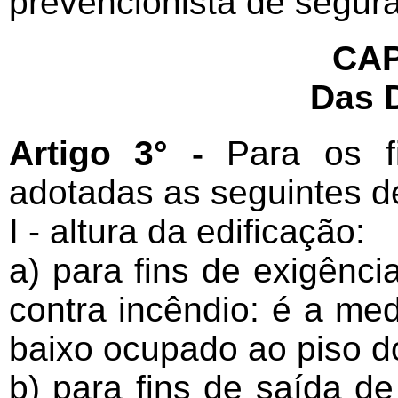
prevencionista de segura
CAP
Das 
Artigo 3° -
Para os fi
adotadas as seguintes de
I - altura da edificação:
a) para fins de exigênc
contra incêndio: é a me
baixo ocupado ao piso d
b) para fins de saída d