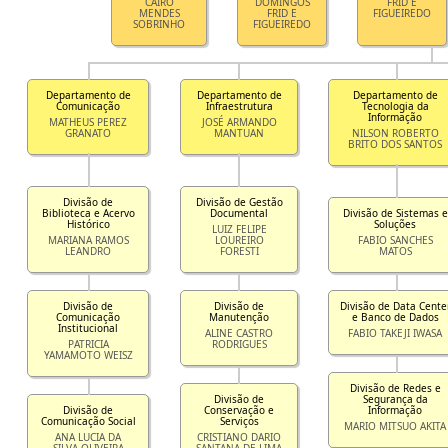
CAIRO
DOMINGOS
FRID E
MENDES
FRID E
FIGUEIREDO
SOBRINHO
FIGUEIREDO
Departamento de
Departamento de
Departamento de
Comunicação
Infraestrutura
Tecnologia da
Informação
MATHEUS PEREZ
JOSÉ ARMANDO
GRANATO
MANTUAN
NILSON ROBERTO
BRITO DOS SANTOS
Divisão de
Divisão de Gestão
Biblioteca e Acervo
Documental
Divisão de Sistemas e
Histórico
Soluções
LUIZ FELIPE
MARIANA RAMOS
LOUREIRO
FABIO SANCHES
LEANDRO
FORESTI
MATOS
Divisão de
Divisão de
Divisão de Data Cente
Comunicação
Manutenção
e Banco de Dados
Institucional
ALINE CASTRO
FABIO TAKEJI IWASA
PATRICIA
RODRIGUES
YAMAMOTO WEISZ
Divisão de Redes e
Divisão de
Segurança da
Divisão de
Conservação e
Informação
Comunicação Social
Serviços
MARIO MITSUO AKITA
ANA LUCIA DA
CRISTIANO DARIO
SILVA OLIVEIRA
SANTANA DE LIMA