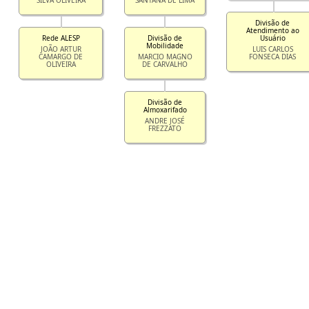
Divisão de
Atendimento ao
Rede ALESP
Divisão de
Usuário
Mobilidade
JOÃO ARTUR
LUIS CARLOS
CAMARGO DE
MARCIO MAGNO
FONSECA DIAS
OLIVEIRA
DE CARVALHO
Divisão de
Almoxarifado
ANDRE JOSÉ
FREZZATO